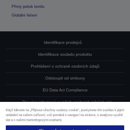
Přímý potisk textilu
Globální řešení
Identifikace prodejců
Identifikace souladu produktu
Prohlášení o ochraně osobních údajů
Odstoupit od smlouvy
EU Data Act Compliance
Pro více informací o vašich osobních údajích nás
kontaktujte
Když kliknete na „Přijmout všechny soubory cookie“, poskytnete tím souhlas k jejich
ukládání na vašem zařízení, což pomáhá s navigací na stránce, s analýzou využití
Informace o souborech cookie
dat a s našimi marketingovými snahami.