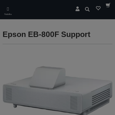
Skip
to
Hledat
main
Nabídka
content
Epson EB-800F Support