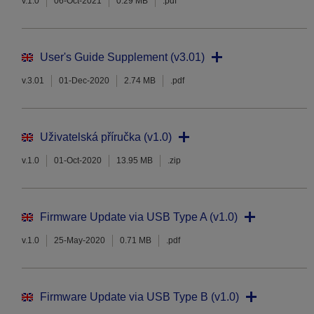
v.1.0
06-Oct-2021
0.29 MB
.pdf
User's Guide Supplement (v3.01)
v.3.01
01-Dec-2020
2.74 MB
.pdf
Uživatelská příručka (v1.0)
v.1.0
01-Oct-2020
13.95 MB
.zip
Firmware Update via USB Type A (v1.0)
v.1.0
25-May-2020
0.71 MB
.pdf
Firmware Update via USB Type B (v1.0)