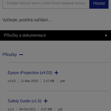
Hledat
Vyčkejte, probíhá načítání…
Příručky a dokumentace
Příručky
Epson iProjection (v4.03)
v.4.03
11-Mar-2025
2.47 MB
.pdf
Safety Guide (v1.0)
v.1.0
06-Oct-2021
0.27 MB
.pdf