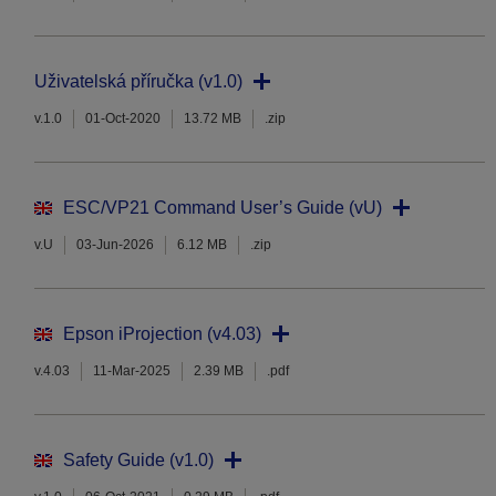
Uživatelská příručka (v1.0)
v.1.0
01-Oct-2020
13.72 MB
.zip
ESC/VP21 Command User’s Guide (vU)
v.U
03-Jun-2026
6.12 MB
.zip
Epson iProjection (v4.03)
v.4.03
11-Mar-2025
2.39 MB
.pdf
Safety Guide (v1.0)