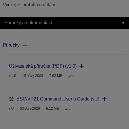
Vyčkejte, probíhá načítání…
Příručky a dokumentace
Příručky
Uživatelská příručka (PDF) (v1.0)
v.1.0
15-May-2009
7.62 MB
.zip
ESC/VP21 Command User’s Guide (vU)
v.U
03-Jun-2026
6.12 MB
.zip