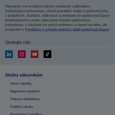
Odesláním své e-mailové adresy souhlasíte s přijímáním
marketingové komunikace, včetně provádění analýz a průzkumů trhu,
o produktech, službách, událostech a promoakcích společnosti Epson
prostřednictvím e-mailu nebo jinými formami elektronické
komunikace, v závislosti na vašich preferencí a chovní na webu, jak
je popsáno v
Prohlášení o ochraně osobních údajů společnosti Epson
Sledujte nás
Služby zákazníkům
Akční nabídky
Registrace produktu
Vrácení objednávky
Ověření záruky
Registrace CoverPlus