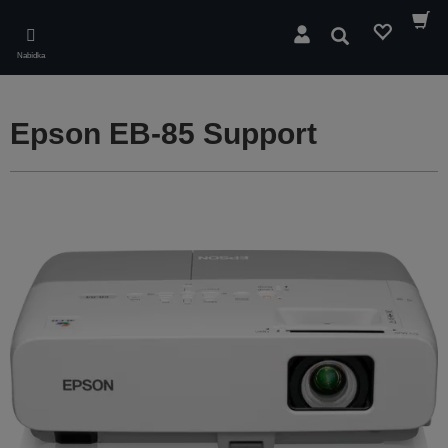
Skip
to
Hledat
main
Nabídka
content
Epson EB-85 Support