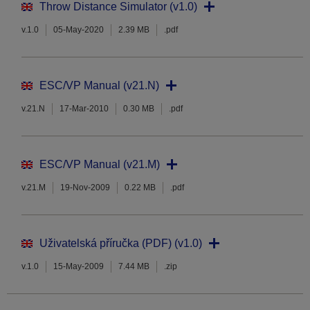
Throw Distance Simulator (v1.0)
v.1.0
05-May-2020
2.39 MB
.pdf
ESC/VP Manual (v21.N)
v.21.N
17-Mar-2010
0.30 MB
.pdf
ESC/VP Manual (v21.M)
v.21.M
19-Nov-2009
0.22 MB
.pdf
Uživatelská příručka (PDF) (v1.0)
v.1.0
15-May-2009
7.44 MB
.zip