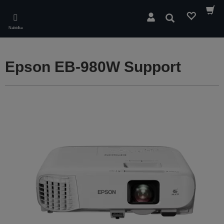
Skip
to
Hledat
main
Nabídka
content
Epson EB-980W Support