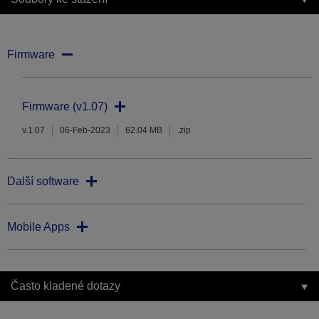
Firmware
Firmware (v1.07)
v.1.07
06-Feb-2023
62.04 MB
.zip
Další software
Mobile Apps
Často kladené dotazy