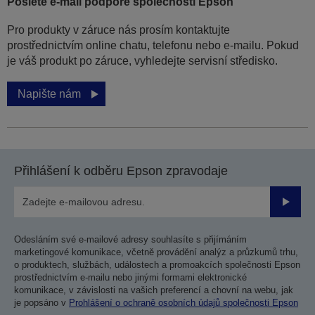
Pošlete e-mail podpoře společnosti Epson
Pro produkty v záruce nás prosím kontaktujte
prostřednictvím online chatu, telefonu nebo e-mailu. Pokud
je váš produkt po záruce, vyhledejte servisní středisko.
Napište nám
Přihlášení k odběru Epson zpravodaje
Odesla
Odesláním své e-mailové adresy souhlasíte s přijímáním
marketingové komunikace, včetně provádění analýz a průzkumů trhu,
o produktech, službách, událostech a promoakcích společnosti Epson
prostřednictvím e-mailu nebo jinými formami elektronické
komunikace, v závislosti na vašich preferencí a chovní na webu, jak
je popsáno v
Prohlášení o ochraně osobních údajů společnosti Epson