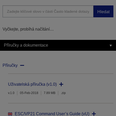
Hledat
Vyčkejte, probíhá načítání…
Příručky a dokumentace
Příručky
Uživatelská příručka (v1.0)
v.1.0
05-Feb-2018
7.89 MB
.zip
ESC/VP21 Command User’s Guide (vU)