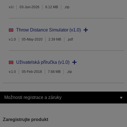
v.U
03-Jun-2026
6.12 MB
.zip
Throw Distance Simulator (v1.0)
v.1.0
05-May-2020
2.39 MB
.pdf
Uživatelská příručka (v1.0)
v.1.0
05-Feb-2018
7.68 MB
.zip
Možnosti registrace a záruky
Zaregistrujte produkt