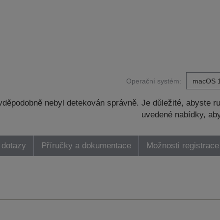
Operační systém:
děpodobně nebyl detekován správně. Je důležité, abyste ru
uvedené nabídky, aby
 dotazy
Příručky a dokumentace
Možnosti registrace