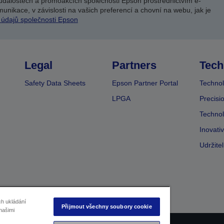
událostech a promoakcích společnosti Epson prostřednictvím e-
unikace, v závislosti na vašich preferencí a chovní na webu, jak je
 údajů společnosti Epson
Legal
Partners
Tech
Safety Data Sheets
Epson Partner Portal
Technol
LPGA
Precisi
Technol
Inovati
Udržite
ch ukládání
Přijmout všechny soubory cookie
našimi