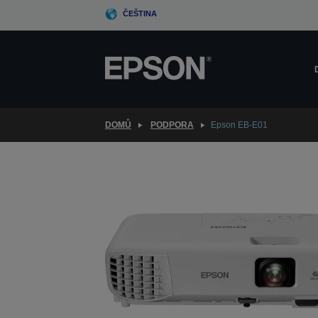
Skip
ČEŠTINA
to
main
content
DOMŮ
PODPORA
Epson EB-E01