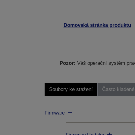
Domovská stránka produktu
Pozor:
Váš operační systém prav
Soubory ke stažení
Často kladené
Firmware
Firmware Updater