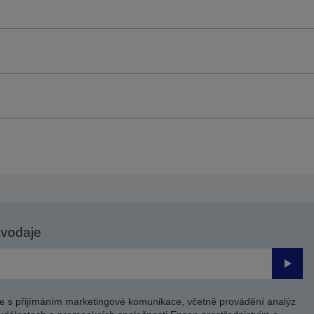
avodaje
Odesl
e s přijímáním marketingové komunikace, včetně provádění analýz