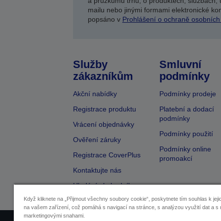
a průzkumů trhu, o produktech, službách, 
mailu nebo jinými formami elektronické kom
popsáno v
Prohlášení o ochraně osobních
Služby
Smluvní
zákazníkům
podmínky
Akční nabídky
Podmínky prodeje
Registrace produktu
Platební a dodací
podmínky
Vrácení objednávky
Podmínky použití
Ověření záruky
Podmínky online
Registrace CoverPlus
promoakcí
Kontaktujte nás
Hledání obchodníka
Když kliknete na „Přijmout všechny soubory cookie“, poskytnete tím souhlas k jeji
na vašem zařízení, což pomáhá s navigací na stránce, s analýzou využití dat a s 
marketingovými snahami.