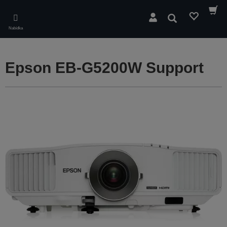
Skip
to
Hledat
main
Nabídka
content
Epson EB-G5200W Support