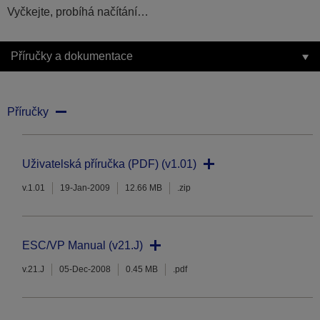
Vyčkejte, probíhá načítání…
Příručky a dokumentace
Příručky
Uživatelská příručka (PDF) (v1.01)
v.1.01
19-Jan-2009
12.66 MB
.zip
ESC/VP Manual (v21.J)
v.21.J
05-Dec-2008
0.45 MB
.pdf