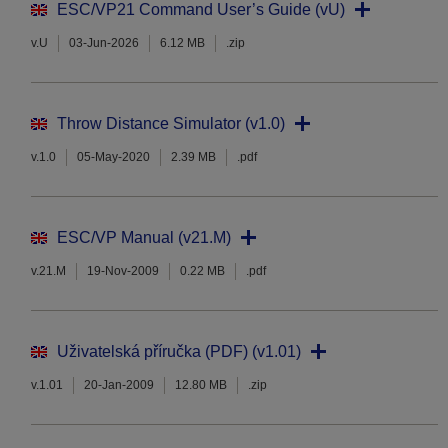
ESC/VP21 Command User’s Guide (vU)
v.U
03-Jun-2026
6.12 MB
.zip
Throw Distance Simulator (v1.0)
v.1.0
05-May-2020
2.39 MB
.pdf
ESC/VP Manual (v21.M)
v.21.M
19-Nov-2009
0.22 MB
.pdf
Uživatelská příručka (PDF) (v1.01)
v.1.01
20-Jan-2009
12.80 MB
.zip