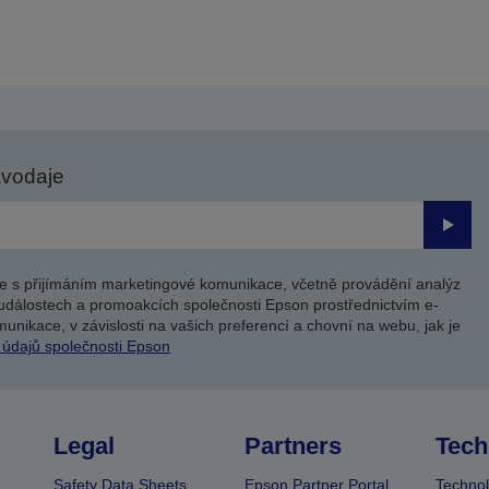
avodaje
Odesl
e s přijímáním marketingové komunikace, včetně provádění analýz
událostech a promoakcích společnosti Epson prostřednictvím e-
unikace, v závislosti na vašich preferencí a chovní na webu, jak je
 údajů společnosti Epson
Legal
Partners
Tech
Safety Data Sheets
Epson Partner Portal
Technol