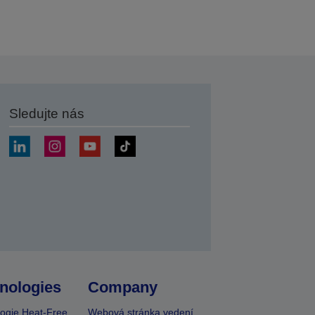
Sledujte nás
at
nologies
Company
ogie Heat-Free
Webová stránka vedení