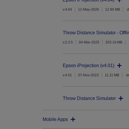
v.4.04
12-May-2026
12.90 MB
.
Throw Distance Simulator - Offli
v.2.3.5
04-Mar-2025
203.19 MB
Epson iProjection (v4.01)
v.4.01
07-Nov-2023
11.11 MB
.
Throw Distance Simulator
Mobile Apps