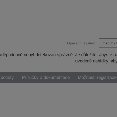
Operační systém:
děpodobně nebyl detekován správně. Je důležité, abyste ru
uvedené nabídky, aby
 dotazy
Příručky a dokumentace
Možnosti registrace