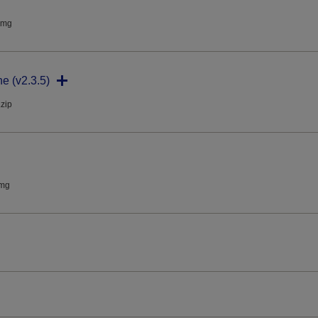
dmg
ne (v2.3.5)
.zip
dmg