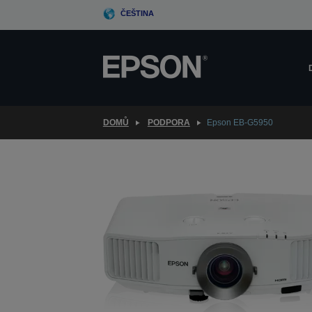
Skip
ČEŠTINA
to
main
content
DOMŮ
PODPORA
Epson EB-G5950