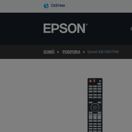
Skip
ČEŠTINA
to
main
content
DOMŮ
PODPORA
Epson EB-G6070W