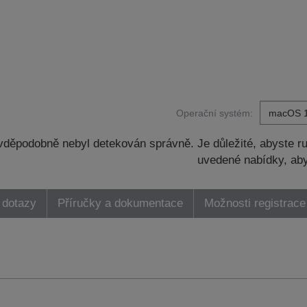
Operační systém:
děpodobně nebyl detekován správně. Je důležité, abyste ru
uvedené nabídky, aby
 dotazy
Příručky a dokumentace
Možnosti registrace