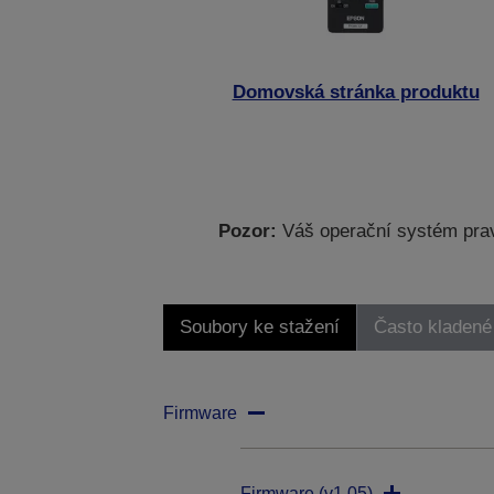
Domovská stránka produktu
Pozor:
Váš operační systém prav
Soubory ke stažení
Často kladené
Firmware
Firmware (v1.05)