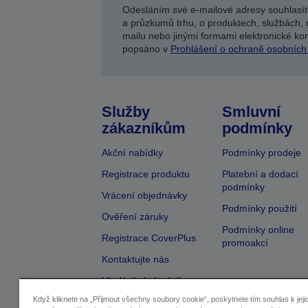
Odesláním své e-mailové adresy souhlasít
a průzkumů trhu, o produktech, službách, 
mailu nebo jinými formami elektronické kom
popsáno v
Prohlášení o ochraně osobních
Služby
Smluvní
zákazníkům
podmínky
Akční nabídky
Podmínky prodeje
Registrace produktu
Platební a dodací
podmínky
Vrácení objednávky
Podmínky použití
Ověření záruky
Podmínky online
Registrace CoverPlus
promoakcí
Kontaktujte nás
Hledání obchodníka
Když kliknete na „Přijmout všechny soubory cookie“, poskytnete tím souhlas k jeji