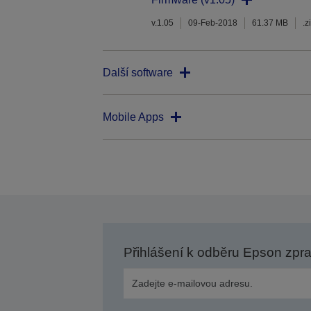
v.1.05
09-Feb-2018
61.37 MB
.z
Další software
Mobile Apps
Přihlášení k odběru Epson zpr