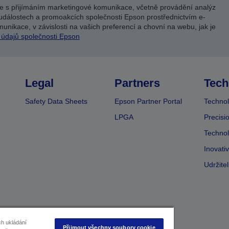
e s přijímáním marketingové komunikace, včetně provádění analýz
událostech a promoakcích společnosti Epson prostřednictvím e-
unikace, v závislosti na vašich preferencí a chovní na webu, jak je
 údajů společnosti Epson
Legal
Partners
Tech
Safety Data Sheets
Epson Partner Portal
Technol
LPGA
Precisi
Technol
Inovati
Udržite
ch ukládání
Přijmout všechny soubory cookie