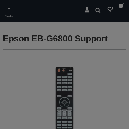
Skip
to
Hledat
main
Nabídka
content
Epson EB-G6800 Support