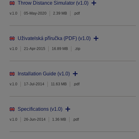
Throw Distance Simulator (v1.0)
v.1.0
05-May-2020
2.39 MB
.pdf
Uživatelská příručka (PDF) (v1.0)
v.1.0
21-Apr-2015
16.89 MB
.zip
Installation Guide (v1.0)
v.1.0
17-Jul-2014
11.63 MB
.pdf
Specifications (v1.0)
v.1.0
26-Jun-2014
1.36 MB
.pdf