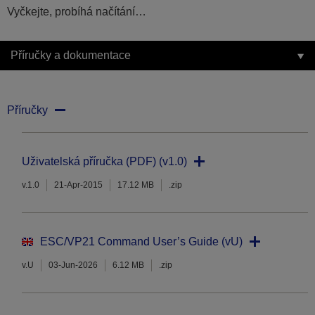
Vyčkejte, probíhá načítání…
Příručky a dokumentace
Příručky
Uživatelská příručka (PDF) (v1.0)
v.1.0
21-Apr-2015
17.12 MB
.zip
ESC/VP21 Command User’s Guide (vU)
v.U
03-Jun-2026
6.12 MB
.zip