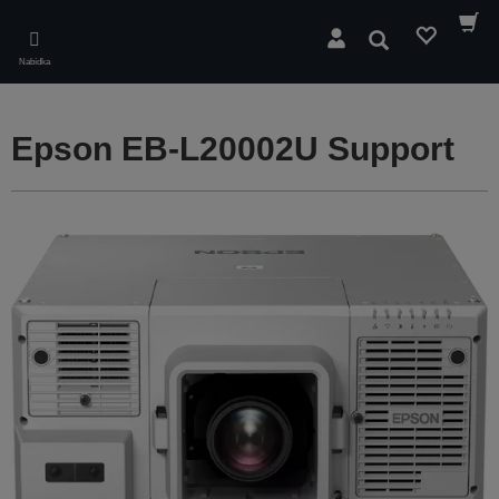
Skip
to
Hledat
main
Nabídka
content
Epson EB-L20002U Support