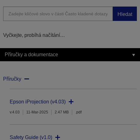
Hledat
Vyčkejte, probíhá načítání…
Příručky a dokumentace
Příručky
Epson iProjection (v4.03)
v.4.03
11-Mar-2025
2.47 MB
.pdf
Safety Guide (v1.0)