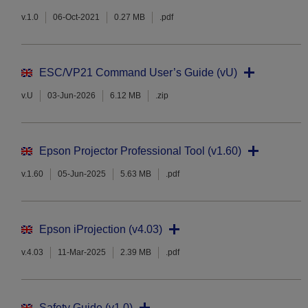
v.1.0
06-Oct-2021
0.27 MB
.pdf
ESC/VP21 Command User’s Guide (vU)
v.U
03-Jun-2026
6.12 MB
.zip
Epson Projector Professional Tool (v1.60)
v.1.60
05-Jun-2025
5.63 MB
.pdf
Epson iProjection (v4.03)
v.4.03
11-Mar-2025
2.39 MB
.pdf
Safety Guide (v1.0)