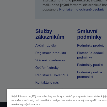
a průzkumů trhu, o produktech, službách, 
mailu nebo jinými formami elektronické kom
popsáno v
Prohlášení o ochraně osobních
Služby
Smluvní
zákazníkům
podmínky
Akční nabídky
Podmínky prodeje
Registrace produktu
Platební a dodací
podmínky
Vrácení objednávky
Podmínky použití
Ověření záruky
Podmínky online
Registrace CoverPlus
promoakcí
Kontaktujte nás
Hledání obchodníka
Když kliknete na „Přijmout všechny soubory cookie“, poskytnete tím souhlas k jeji
na vašem zařízení, což pomáhá s navigací na stránce, s analýzou využití dat a s 
marketingovými snahami.