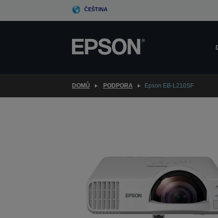
Skip
ČEŠTINA
to
main
content
DOMŮ
PODPORA
Epson EB-L210SF