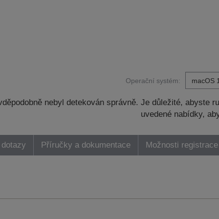
Operační systém:
děpodobně nebyl detekován správně. Je důležité, abyste ru
uvedené nabídky, aby
 dotazy
Příručky a dokumentace
Možnosti registrace