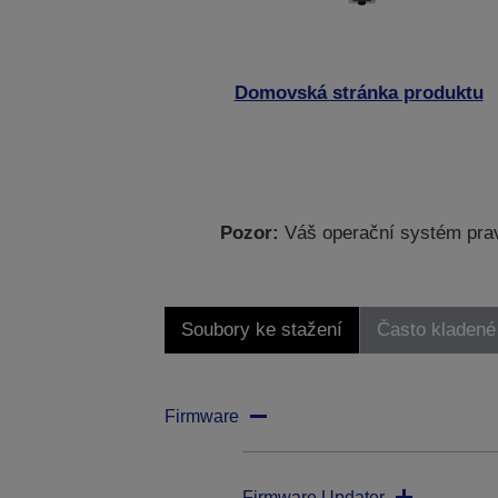
Domovská stránka produktu
Pozor:
Váš operační systém prav
Soubory ke stažení
Často kladené
Firmware
Firmware Updater