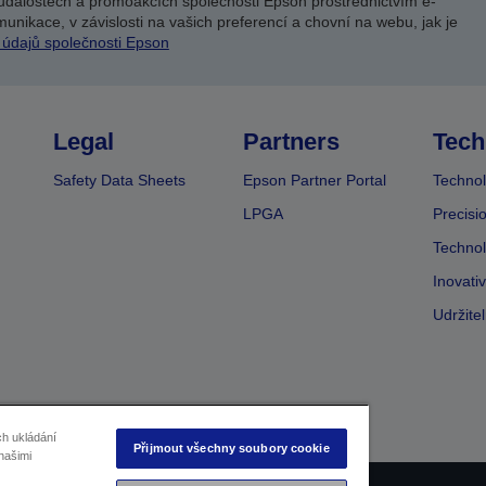
událostech a promoakcích společnosti Epson prostřednictvím e-
unikace, v závislosti na vašich preferencí a chovní na webu, jak je
 údajů společnosti Epson
Legal
Partners
Tech
Safety Data Sheets
Epson Partner Portal
Technol
LPGA
Precisi
Technol
Inovati
Udržite
ch ukládání
Přijmout všechny soubory cookie
našimi