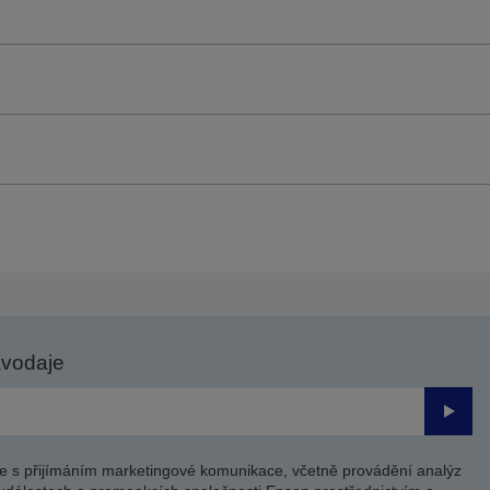
avodaje
Odesl
e s přijímáním marketingové komunikace, včetně provádění analýz