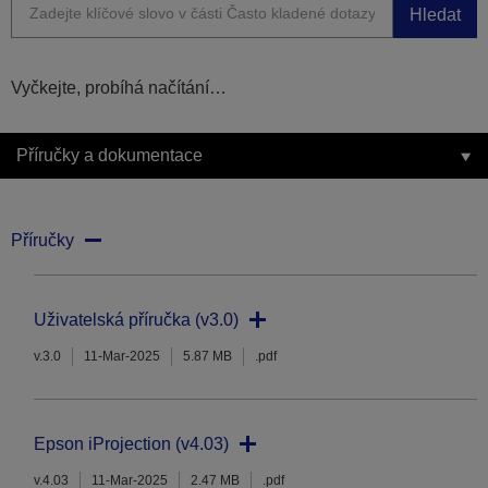
Hledat
Vyčkejte, probíhá načítání…
Příručky a dokumentace
Příručky
Uživatelská příručka (v3.0)
v.3.0
11-Mar-2025
5.87 MB
.pdf
Epson iProjection (v4.03)
v.4.03
11-Mar-2025
2.47 MB
.pdf