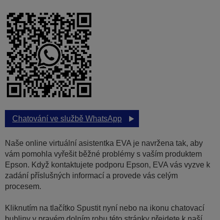
Chatování ve službě WhatsApp
Naše online virtuální asistentka EVA je navržena tak, aby
vám pomohla vyřešit běžné problémy s vaším produktem
Epson. Když kontaktujete podporu Epson, EVA vás vyzve k
zadání příslušných informací a provede vás celým
procesem.
Kliknutím na tlačítko Spustit nyní nebo na ikonu chatovací
bubliny v pravém dolním rohu této stránky přejdete k naší