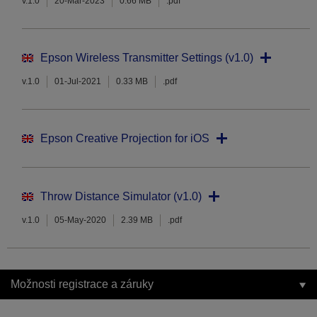
v.1.0
20-Mar-2023
0.66 MB
.pdf
Epson Wireless Transmitter Settings (v1.0)
v.1.0
01-Jul-2021
0.33 MB
.pdf
Epson Creative Projection for iOS
Throw Distance Simulator (v1.0)
v.1.0
05-May-2020
2.39 MB
.pdf
Možnosti registrace a záruky