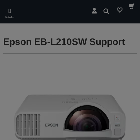
Skip
to
Hledat
main
Nabídka
content
Epson EB-L210SW Support