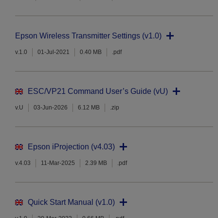
Epson Wireless Transmitter Settings (v1.0)
v.1.0
01-Jul-2021
0.40 MB
.pdf
ESC/VP21 Command User’s Guide (vU)
v.U
03-Jun-2026
6.12 MB
.zip
Epson iProjection (v4.03)
v.4.03
11-Mar-2025
2.39 MB
.pdf
Quick Start Manual (v1.0)