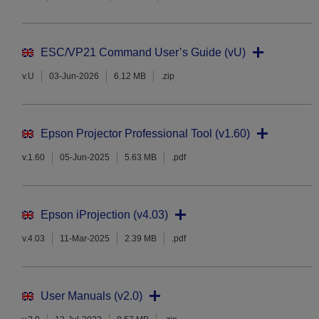
ESC/VP21 Command User’s Guide (vU)
v.U
03-Jun-2026
6.12 MB
.zip
Epson Projector Professional Tool (v1.60)
v.1.60
05-Jun-2025
5.63 MB
.pdf
Epson iProjection (v4.03)
v.4.03
11-Mar-2025
2.39 MB
.pdf
User Manuals (v2.0)