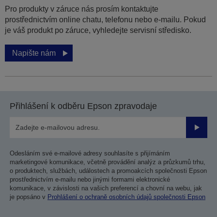
Pro produkty v záruce nás prosím kontaktujte
prostřednictvím online chatu, telefonu nebo e-mailu. Pokud
je váš produkt po záruce, vyhledejte servisní středisko.
Napište nám
Přihlášení k odběru Epson zpravodaje
Odesla
Odesláním své e-mailové adresy souhlasíte s přijímáním
marketingové komunikace, včetně provádění analýz a průzkumů trhu,
o produktech, službách, událostech a promoakcích společnosti Epson
prostřednictvím e-mailu nebo jinými formami elektronické
komunikace, v závislosti na vašich preferencí a chovní na webu, jak
je popsáno v
Prohlášení o ochraně osobních údajů společnosti Epson