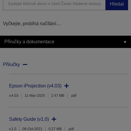
Hledat
Vyčkejte, probíhá načítání…
Příručky a dokumentace
Příručky
Epson iProjection (v4.03)
v.4.03
11-Mar-2025
2.47 MB
.pdf
Safety Guide (v1.0)
v.1.0
06-Oct-2021
0.27 MB
.pdf