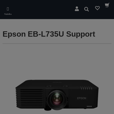
Skip
to
Hledat
main
Nabídka
content
Epson EB-L735U Support