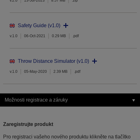
v.2.0
13-Jul-2023
8.57 MB
.zip
Safety Guide (v1.0)
v.1.0
06-Oct-2021
0.29 MB
.pdf
Throw Distance Simulator (v1.0)
v.1.0
05-May-2020
2.39 MB
.pdf
Možnosti registrace a záruky
Zaregistrujte produkt
Pro registraci vašeho nového produktu klikněte na tlačítko