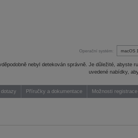
Operační systém:
děpodobně nebyl detekován správně. Je důležité, abyste ru
uvedené nabídky, aby
 dotazy
Příručky a dokumentace
Možnosti registrace