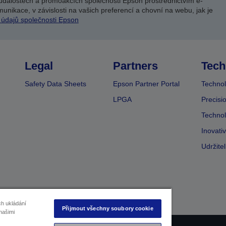
událostech a promoakcích společnosti Epson prostřednictvím e-
unikace, v závislosti na vašich preferencí a chovní na webu, jak je
 údajů společnosti Epson
Legal
Partners
Tech
Safety Data Sheets
Epson Partner Portal
Technol
LPGA
Precisi
Technol
Inovati
Udržite
ch ukládání
Přijmout všechny soubory cookie
našimi