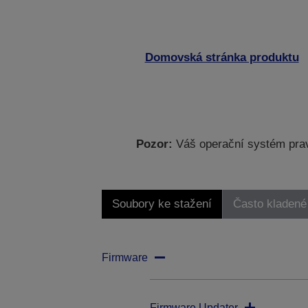
Domovská stránka produktu
Pozor:
Váš operační systém prav
Soubory ke stažení
Často kladené
Firmware
Firmware Updater