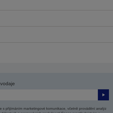
avodaje
Odesl
e s přijímáním marketingové komunikace, včetně provádění analýz