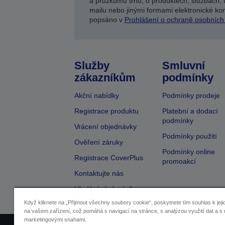
a průzkumů trhu, o produktech, službách, 
mailu nebo jinými formami elektronické kom
popsáno v
Prohlášení o ochraně osobních
Služby
Smluvní
zákazníkům
podmínky
Akční nabídky
Podmínky prodeje
Registrace produktu
Platební a dodací
podmínky
Vrácení objednávky
Podmínky použití
Ověření záruky
Podmínky online
Registrace CoverPlus
promoakcí
Kontaktujte nás
Hledání obchodníka
Když kliknete na „Přijmout všechny soubory cookie“, poskytnete tím souhlas k jeji
na vašem zařízení, což pomáhá s navigací na stránce, s analýzou využití dat a s 
marketingovými snahami.