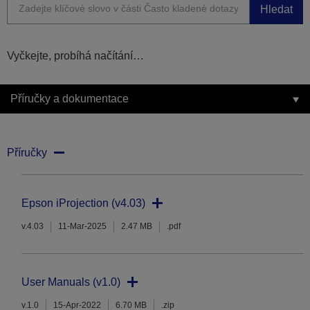
Hledat
Vyčkejte, probíhá načítání…
Příručky a dokumentace
Příručky
Epson iProjection (v4.03)
v.4.03
11-Mar-2025
2.47 MB
.pdf
User Manuals (v1.0)
v.1.0
15-Apr-2022
6.70 MB
.zip