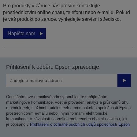
Pro produkty v záruce nás prosím kontaktujte
prostřednictvím online chatu, telefonu nebo e-mailu. Pokud
je váš produkt po záruce, vyhledejte servisní středisko.
Napište nám
Přihlášení k odběru Epson zpravodaje
Odesla
Odesláním své e-mailové adresy souhlasíte s přijímáním
marketingové komunikace, včetně provádění analýz a průzkumů trhu,
o produktech, službách, událostech a promoakcích společnosti Epson
prostřednictvím e-mailu nebo jinými formami elektronické
komunikace, v závislosti na vašich preferencí a chovní na webu, jak
je popsáno v
Prohlášení o ochraně osobních údajů společnosti Epson