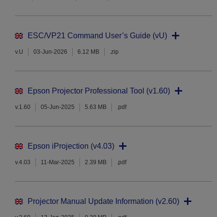
ESC/VP21 Command User’s Guide (vU)
v.U
03-Jun-2026
6.12 MB
.zip
Epson Projector Professional Tool (v1.60)
v.1.60
05-Jun-2025
5.63 MB
.pdf
Epson iProjection (v4.03)
v.4.03
11-Mar-2025
2.39 MB
.pdf
Projector Manual Update Information (v2.60)