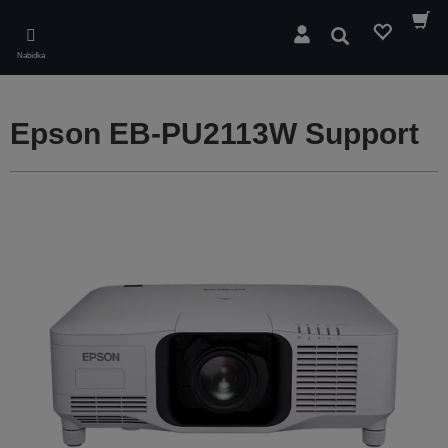
Skip
to
Hledat
main
Nabídka
content
Epson EB-PU2113W Support