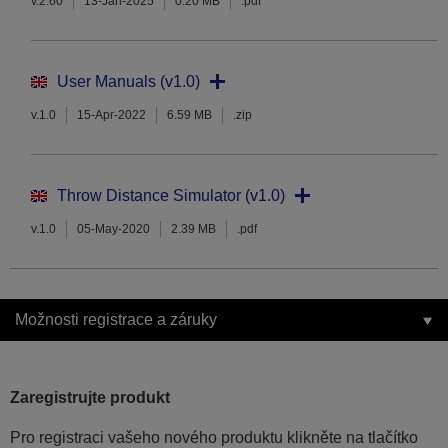
v.2.60
13-Jan-2025
0.20 MB
.pdf
User Manuals (v1.0)
v.1.0
15-Apr-2022
6.59 MB
.zip
Throw Distance Simulator (v1.0)
v.1.0
05-May-2020
2.39 MB
.pdf
Možnosti registrace a záruky
Zaregistrujte produkt
Pro registraci vašeho nového produktu klikněte na tlačítko