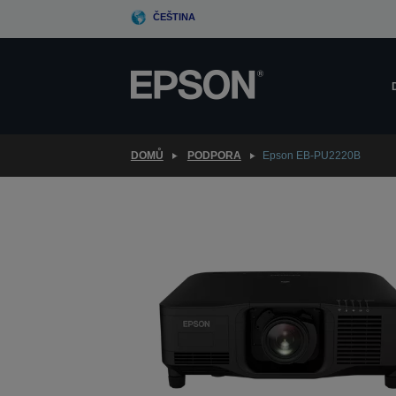
Skip
ČEŠTINA
to
main
content
DOMŮ
PODPORA
Epson EB-PU2220B