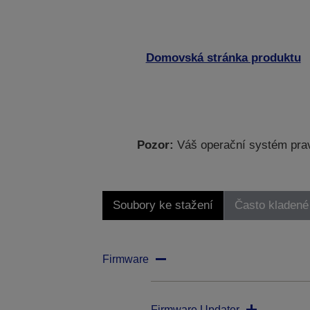
Domovská stránka produktu
Pozor:
Váš operační systém prav
Soubory ke stažení
Často kladené
Firmware
Firmware Updater