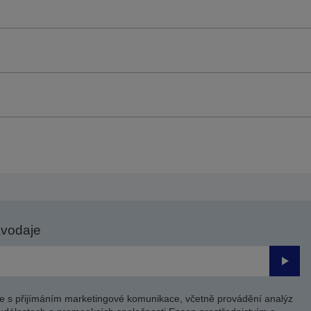
avodaje
Odesl
e s přijímáním marketingové komunikace, včetně provádění analýz