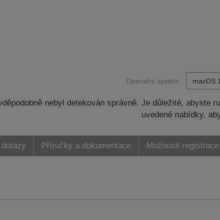
Operační systém:
děpodobně nebyl detekován správně. Je důležité, abyste ru
uvedené nabídky, aby
 dotazy
Příručky a dokumentace
Možnosti registrace