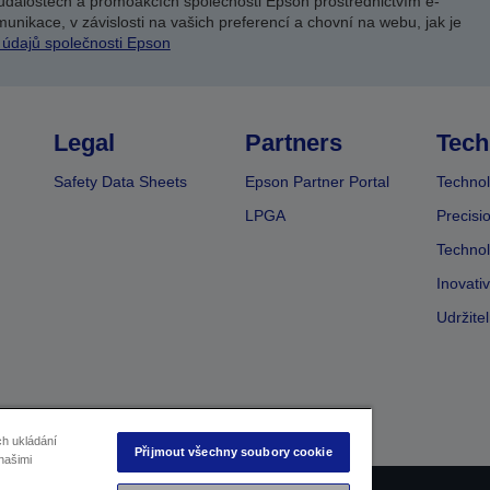
událostech a promoakcích společnosti Epson prostřednictvím e-
unikace, v závislosti na vašich preferencí a chovní na webu, jak je
 údajů společnosti Epson
Legal
Partners
Tech
Safety Data Sheets
Epson Partner Portal
Technol
LPGA
Precisi
Technol
Inovati
Udržite
ch ukládání
Přijmout všechny soubory cookie
našimi