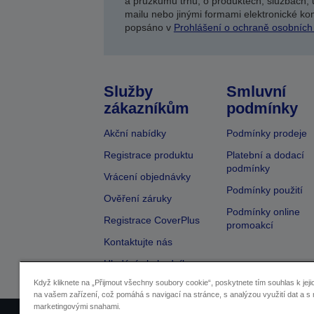
a průzkumů trhu, o produktech, službách, 
mailu nebo jinými formami elektronické kom
popsáno v
Prohlášení o ochraně osobních
Služby
Smluvní
zákazníkům
podmínky
Akční nabídky
Podmínky prodeje
Registrace produktu
Platební a dodací
podmínky
Vrácení objednávky
Podmínky použití
Ověření záruky
Podmínky online
Registrace CoverPlus
promoakcí
Kontaktujte nás
Hledání obchodníka
Když kliknete na „Přijmout všechny soubory cookie“, poskytnete tím souhlas k jeji
na vašem zařízení, což pomáhá s navigací na stránce, s analýzou využití dat a s 
marketingovými snahami.