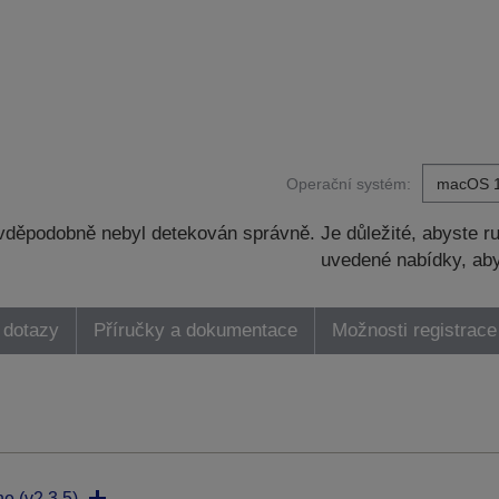
Operační systém:
děpodobně nebyl detekován správně. Je důležité, abyste ru
uvedené nabídky, aby
 dotazy
Příručky a dokumentace
Možnosti registrace
ne (v2.3.5)