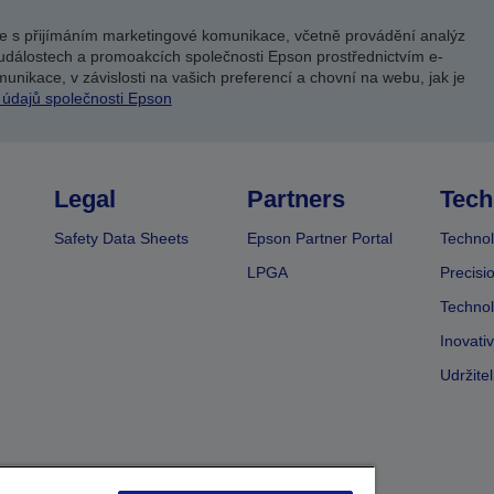
e s přijímáním marketingové komunikace, včetně provádění analýz
událostech a promoakcích společnosti Epson prostřednictvím e-
unikace, v závislosti na vašich preferencí a chovní na webu, jak je
 údajů společnosti Epson
Legal
Partners
Tech
Safety Data Sheets
Epson Partner Portal
Technol
LPGA
Precisi
Technol
Inovati
Udržite