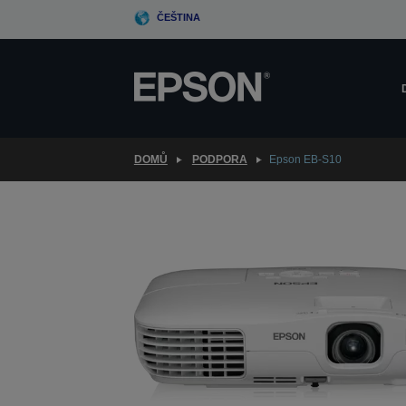
Skip
ČEŠTINA
to
main
content
DOMŮ
PODPORA
Epson EB-S10