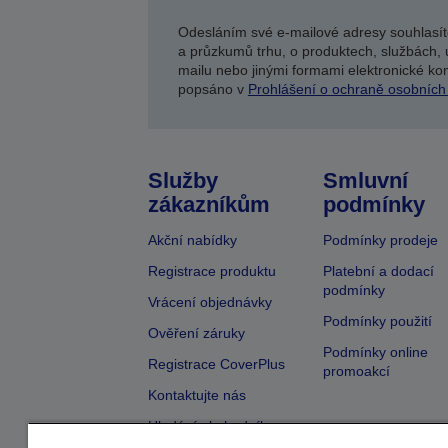
Odesláním své e-mailové adresy souhlasít
a průzkumů trhu, o produktech, službách, 
mailu nebo jinými formami elektronické kom
popsáno v
Prohlášení o ochraně osobních
Služby
Smluvní
zákazníkům
podmínky
Akční nabídky
Podmínky prodeje
Registrace produktu
Platební a dodací
podmínky
Vrácení objednávky
Podmínky použití
Ověření záruky
Podmínky online
Registrace CoverPlus
promoakcí
Kontaktujte nás
Hledání obchodníka