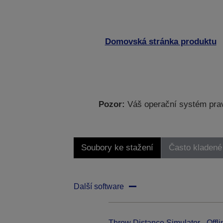
Domovská stránka produktu
Pozor:
Váš operační systém prav
Soubory ke stažení
Často kladené
Další software
Throw Distance Simulator - Offli