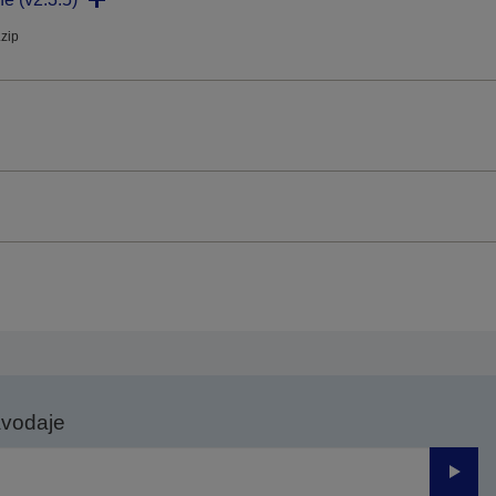
.zip
avodaje
Odesl