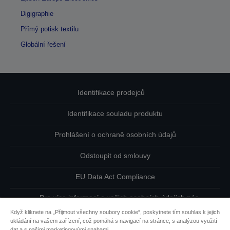
Digigraphie
Přímý potisk textilu
Globální řešení
Identifikace prodejců
Identifikace souladu produktu
Prohlášení o ochraně osobních údajů
Odstoupit od smlouvy
EU Data Act Compliance
Pro více informací o vašich osobních údajích nás
kontaktujte
Když kliknete na „Přijmout všechny soubory cookie“, poskytnete tím souhlas k jejich
ukládání na vašem zařízení, což pomáhá s navigací na stránce, s analýzou využití
Informace o souborech cookie
dat a s našimi marketingovými snahami.