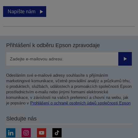
Napište nám
Přihlášení k odběru Epson zpravodaje
Odesla
Odesláním své e-mailové adresy souhlasíte s přijímáním
marketingové komunikace, včetně provádění analýz a průzkumů trhu,
o produktech, službách, událostech a promoakcích společnosti Epson
prostřednictvím e-mailu nebo jinými formami elektronické
komunikace, v závislosti na vašich preferencí a chovní na webu, jak
je popsáno v
Prohlášení o ochraně osobních údajů společnosti Epson
Sledujte nás