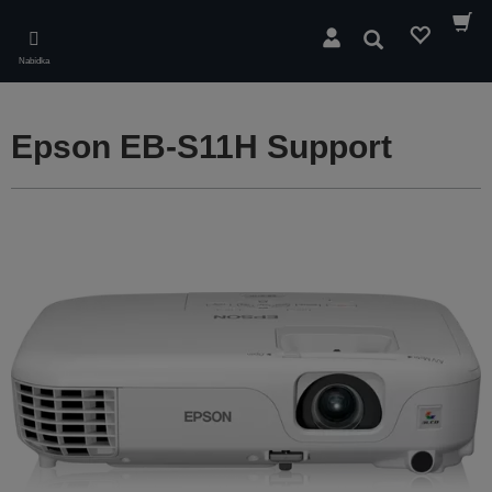
Skip
to
Hledat
main
Nabídka
content
Epson EB-S11H Support