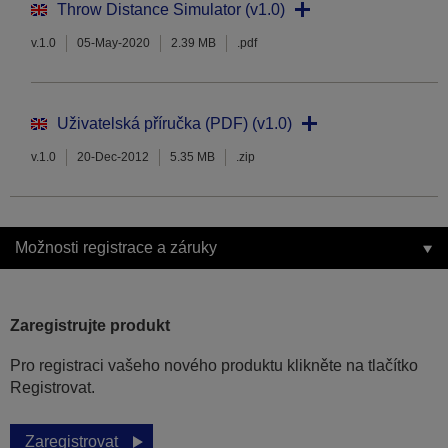
Throw Distance Simulator (v1.0)
v.1.0
05-May-2020
2.39 MB
.pdf
Uživatelská příručka (PDF) (v1.0)
v.1.0
20-Dec-2012
5.35 MB
.zip
Možnosti registrace a záruky
Zaregistrujte produkt
Pro registraci vašeho nového produktu klikněte na tlačítko
Registrovat.
Zaregistrovat