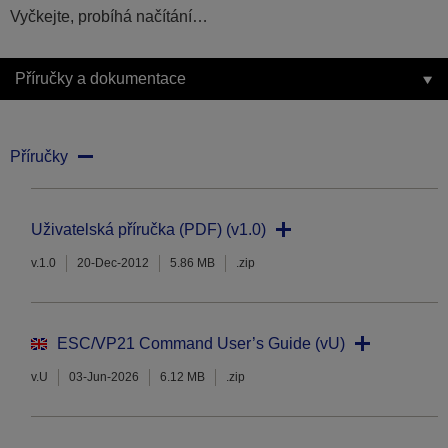
Vyčkejte, probíhá načítání…
Příručky a dokumentace
Příručky
Uživatelská příručka (PDF) (v1.0)
v.1.0
20-Dec-2012
5.86 MB
.zip
ESC/VP21 Command User’s Guide (vU)
v.U
03-Jun-2026
6.12 MB
.zip