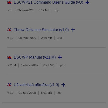
ESC/VP21 Command User’s Guide (vU)
v.U
03-Jun-2026
6.12 MB
.zip
Throw Distance Simulator (v1.0)
v.1.0
05-May-2020
2.39 MB
.pdf
ESC/VP Manual (v21.M)
v.21.M
19-Nov-2009
0.22 MB
.pdf
Uživatelská příručka (v1.0)
v.1.0
01-Sep-2008
6.91 MB
.zip