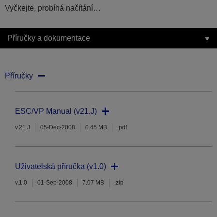
Vyčkejte, probíhá načítání…
Příručky a dokumentace
Příručky
ESC/VP Manual (v21.J)
v.21.J
05-Dec-2008
0.45 MB
.pdf
Uživatelská příručka (v1.0)
v.1.0
01-Sep-2008
7.07 MB
.zip