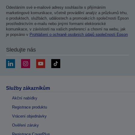
Odesláním své e-mailové adresy souhlasíte s přijímáním
marketingové komunikace, včetně provádění analýz a průzkumů trhu,
o produktech, službách, událostech a promoakcích společnosti Epson
prostřednictvím e-mailu nebo jinými formami elektronické
komunikace, v závislosti na vašich preferencí a chovní na webu, jak
je popsáno v
Prohlášení o ochraně osobních údajů společnosti Epson
Sledujte nás
Služby zákazníkům
Akční nabídky
Registrace produktu
Vrácení objednávky
Ověření záruky
Registrace CoverPlus