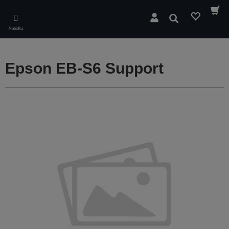
Skip
to
Hledat
main
Nabídka
content
Epson EB-S6 Support