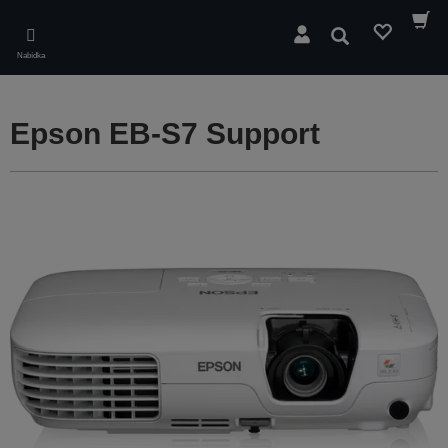
Skip
to
Hledat
main
Nabídka
content
Epson EB-S7 Support