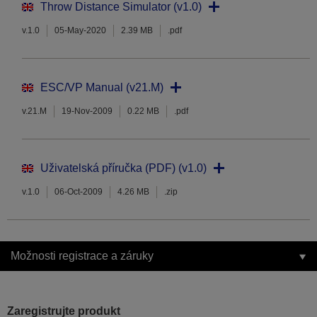
Throw Distance Simulator (v1.0)
v.1.0
05-May-2020
2.39 MB
.pdf
ESC/VP Manual (v21.M)
v.21.M
19-Nov-2009
0.22 MB
.pdf
Uživatelská příručka (PDF) (v1.0)
v.1.0
06-Oct-2009
4.26 MB
.zip
Možnosti registrace a záruky
Zaregistrujte produkt