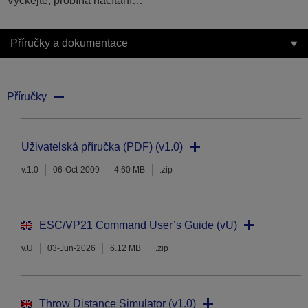
Vyčkejte, probíhá načítání…
Příručky a dokumentace
Příručky
Uživatelská příručka (PDF) (v1.0)
v.1.0
06-Oct-2009
4.60 MB
.zip
ESC/VP21 Command User’s Guide (vU)
v.U
03-Jun-2026
6.12 MB
.zip
Throw Distance Simulator (v1.0)