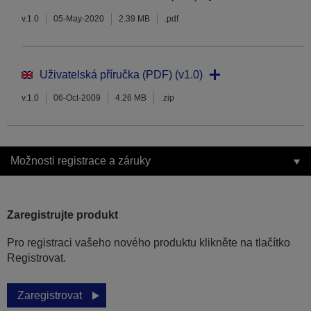
v.1.0
05-May-2020
2.39 MB
.pdf
Uživatelská příručka (PDF) (v1.0)
v.1.0
06-Oct-2009
4.26 MB
.zip
Možnosti registrace a záruky
Zaregistrujte produkt
Pro registraci vašeho nového produktu klikněte na tlačítko
Registrovat.
Zaregistrovat