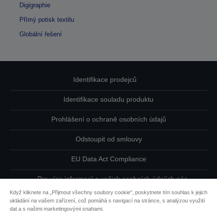
Digigraphie
Přímý potisk textilu
Globální řešení
Identifikace prodejců
Identifikace souladu produktu
Prohlášení o ochraně osobních údajů
Odstoupit od smlouvy
EU Data Act Compliance
Pro více informací o vašich osobních údajích nás
kontaktujte
Když kliknete na „Přijmout všechny soubory cookie“, poskytnete tím souhlas k jejich
ukládání na vašem zařízení, což pomáhá s navigací na stránce, s analýzou využití
Informace o souborech cookie
dat a s našimi marketingovými snahami.