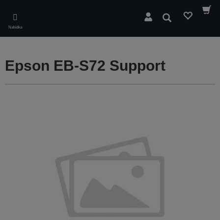
Skip
to
Hledat
main
Nabídka
content
Epson EB-S72 Support