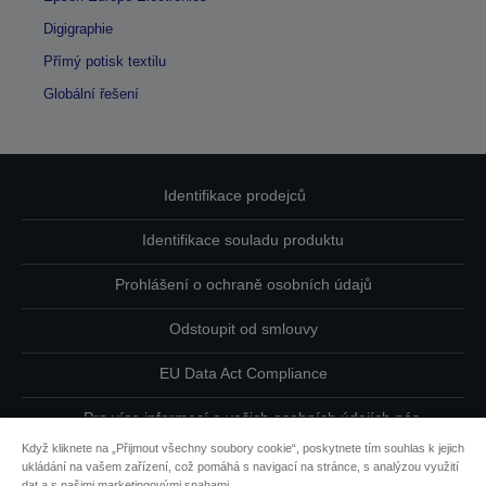
Digigraphie
Přímý potisk textilu
Globální řešení
Identifikace prodejců
Identifikace souladu produktu
Prohlášení o ochraně osobních údajů
Odstoupit od smlouvy
EU Data Act Compliance
Pro více informací o vašich osobních údajích nás
kontaktujte
Když kliknete na „Přijmout všechny soubory cookie“, poskytnete tím souhlas k jejich
ukládání na vašem zařízení, což pomáhá s navigací na stránce, s analýzou využití
Informace o souborech cookie
dat a s našimi marketingovými snahami.