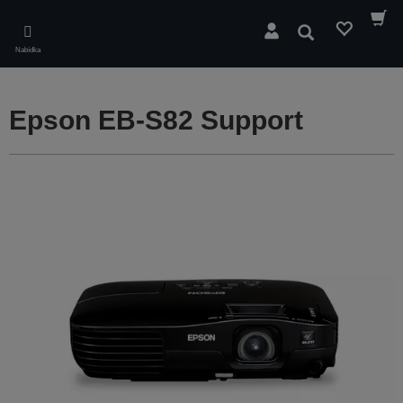
Skip
to
Hledat
main
Nabídka
content
Epson EB-S82 Support