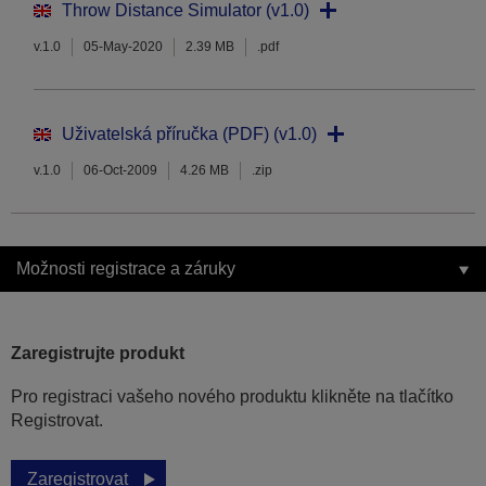
Throw Distance Simulator (v1.0)
v.1.0
05-May-2020
2.39 MB
.pdf
Uživatelská příručka (PDF) (v1.0)
v.1.0
06-Oct-2009
4.26 MB
.zip
Možnosti registrace a záruky
Zaregistrujte produkt
Pro registraci vašeho nového produktu klikněte na tlačítko
Registrovat.
Zaregistrovat