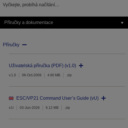
Vyčkejte, probíhá načítání…
Příručky a dokumentace
Příručky
Uživatelská příručka (PDF) (v1.0)
v.1.0
06-Oct-2009
4.60 MB
.zip
ESC/VP21 Command User’s Guide (vU)
v.U
03-Jun-2026
6.12 MB
.zip