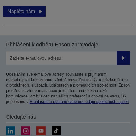
Napište nám
Přihlášení k odběru Epson zpravodaje
Odesla
Odesláním své e-mailové adresy souhlasíte s přijímáním
marketingové komunikace, včetně provádění analýz a průzkumů trhu,
o produktech, službách, událostech a promoakcích společnosti Epson
prostřednictvím e-mailu nebo jinými formami elektronické
komunikace, v závislosti na vašich preferencí a chovní na webu, jak
je popsáno v
Prohlášení o ochraně osobních údajů společnosti Epson
Sledujte nás