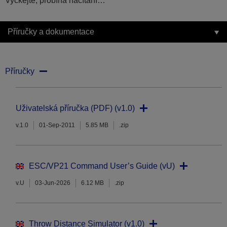
Vyčkejte, probíhá načítání…
Příručky a dokumentace
Příručky
Uživatelská příručka (PDF) (v1.0)
v.1.0
01-Sep-2011
5.85 MB
.zip
ESC/VP21 Command User’s Guide (vU)
v.U
03-Jun-2026
6.12 MB
.zip
Throw Distance Simulator (v1.0)