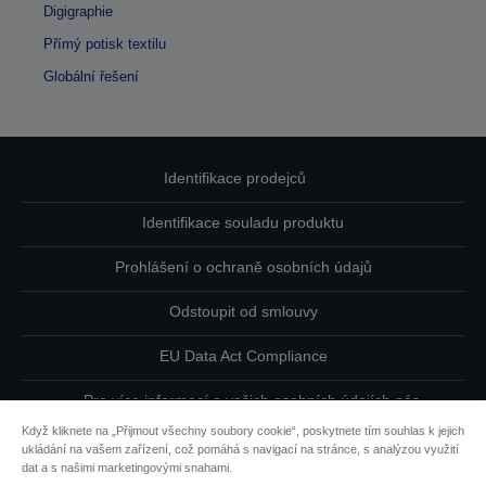
Digigraphie
Přímý potisk textilu
Globální řešení
Identifikace prodejců
Identifikace souladu produktu
Prohlášení o ochraně osobních údajů
Odstoupit od smlouvy
EU Data Act Compliance
Pro více informací o vašich osobních údajích nás
kontaktujte
Když kliknete na „Přijmout všechny soubory cookie“, poskytnete tím souhlas k jejich
ukládání na vašem zařízení, což pomáhá s navigací na stránce, s analýzou využití
Informace o souborech cookie
dat a s našimi marketingovými snahami.