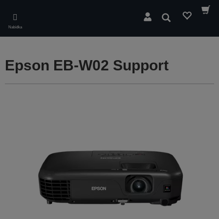
Skip
to
Hledat
main
Nabídka
content
Epson EB-W02 Support