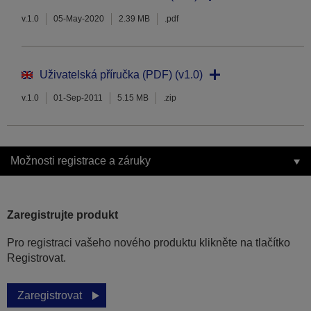
v.1.0
05-May-2020
2.39 MB
.pdf
Uživatelská příručka (PDF) (v1.0)
v.1.0
01-Sep-2011
5.15 MB
.zip
Možnosti registrace a záruky
Zaregistrujte produkt
Pro registraci vašeho nového produktu klikněte na tlačítko
Registrovat.
Zaregistrovat