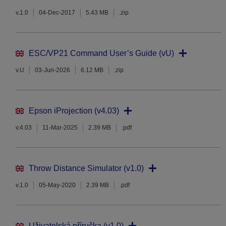
v.1.0
04-Dec-2017
5.43 MB
.zip
ESC/VP21 Command User’s Guide (vU)
v.U
03-Jun-2026
6.12 MB
.zip
Epson iProjection (v4.03)
v.4.03
11-Mar-2025
2.39 MB
.pdf
Throw Distance Simulator (v1.0)
v.1.0
05-May-2020
2.39 MB
.pdf
Uživatelská příručka (v1.0)