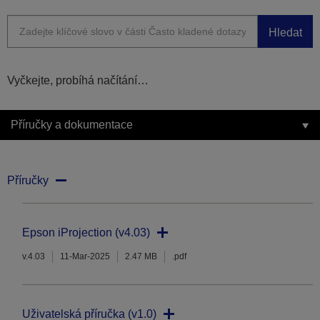
Hledat
Vyčkejte, probíhá načítání…
Příručky a dokumentace
Příručky
Epson iProjection (v4.03)
v.4.03
11-Mar-2025
2.47 MB
.pdf
Uživatelská příručka (v1.0)