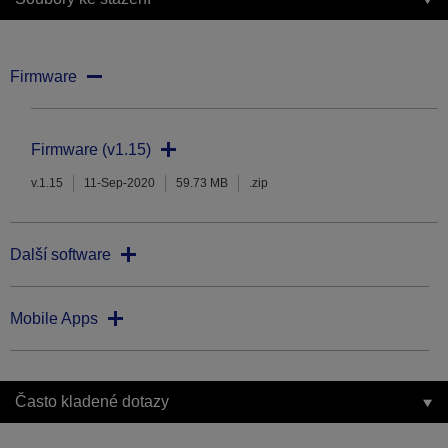
Firmware
Firmware (v1.15)
v.1.15
11-Sep-2020
59.73 MB
.zip
Další software
Mobile Apps
Často kladené dotazy