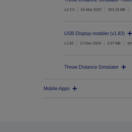
v.2.3.5
04-Mar-2025
203.19 MB
USB Display installer (v1.83)
v.1.83
17-Dec-2024
3.07 MB
.d
Throw Distance Simulator
Mobile Apps