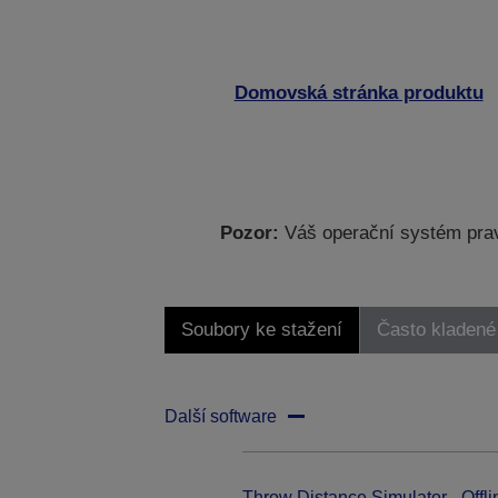
Domovská stránka produktu
Pozor:
Váš operační systém prav
Soubory ke stažení
Často kladené
Další software
Throw Distance Simulator - Offli