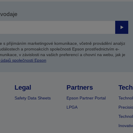
avodaje
Odesl
e s přijímáním marketingové komunikace, včetně provádění analýz
událostech a promoakcích společnosti Epson prostřednictvím e-
unikace, v závislosti na vašich preferencí a chovní na webu, jak je
 údajů společnosti Epson
Legal
Partners
Tech
Safety Data Sheets
Epson Partner Portal
Technol
LPGA
Precisi
Technol
Inovati