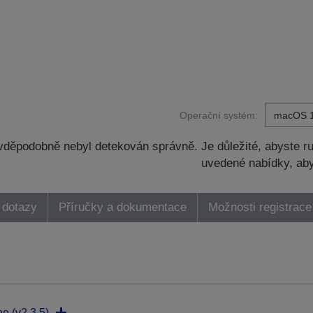
Operační systém:
děpodobně nebyl detekován správně. Je důležité, abyste ru
uvedené nabídky, aby
 dotazy
Příručky a dokumentace
Možnosti registrace
ne (v2.3.5)