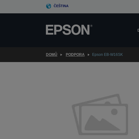
Skip
ČEŠTINA
to
main
content
DOMŮ
PODPORA
Epson EB-W16SK