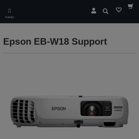
Skip
to
Hledat
main
Nabídka
content
Epson EB-W18 Support