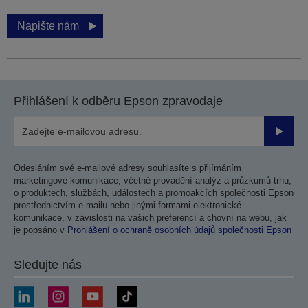
Napište nám
Přihlášení k odběru Epson zpravodaje
Odesla
Odesláním své e-mailové adresy souhlasíte s přijímáním
marketingové komunikace, včetně provádění analýz a průzkumů trhu,
o produktech, službách, událostech a promoakcích společnosti Epson
prostřednictvím e-mailu nebo jinými formami elektronické
komunikace, v závislosti na vašich preferencí a chovní na webu, jak
je popsáno v
Prohlášení o ochraně osobních údajů společnosti Epson
Sledujte nás