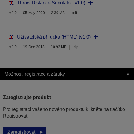
Throw Distance Simulator (v1.0)
v.1.0
05-May-2020
2.39 MB
.pdf
Uživatelská příručka (HTML) (v1.0)
v.1.0
19-Dec-2013
10.92 MB
.zip
Možnosti registrace a záruky
Zaregistrujte produkt
Pro registraci vašeho nového produktu klikněte na tlačítko
Registrovat.
Zaregistrovat