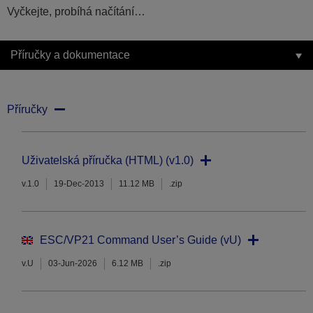
Vyčkejte, probíhá načítání…
Příručky a dokumentace
Příručky
Uživatelská příručka (HTML) (v1.0)
v.1.0
19-Dec-2013
11.12 MB
.zip
ESC/VP21 Command User’s Guide (vU)
v.U
03-Jun-2026
6.12 MB
.zip