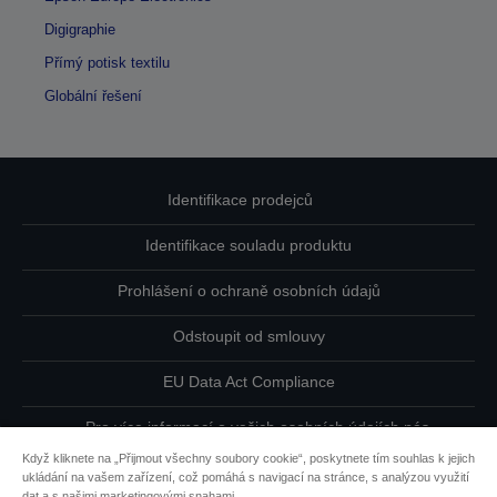
Digigraphie
Přímý potisk textilu
Globální řešení
Identifikace prodejců
Identifikace souladu produktu
Prohlášení o ochraně osobních údajů
Odstoupit od smlouvy
EU Data Act Compliance
Pro více informací o vašich osobních údajích nás
kontaktujte
Když kliknete na „Přijmout všechny soubory cookie“, poskytnete tím souhlas k jejich
ukládání na vašem zařízení, což pomáhá s navigací na stránce, s analýzou využití
Informace o souborech cookie
dat a s našimi marketingovými snahami.