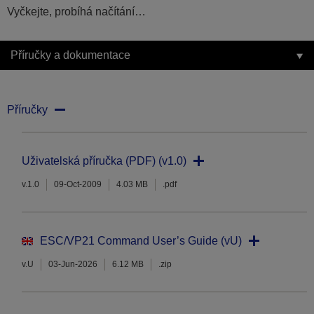
Vyčkejte, probíhá načítání…
Příručky a dokumentace
Příručky
Uživatelská příručka (PDF) (v1.0)
v.1.0
09-Oct-2009
4.03 MB
.pdf
ESC/VP21 Command User’s Guide (vU)
v.U
03-Jun-2026
6.12 MB
.zip