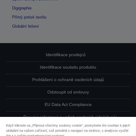
Digigraphie
Přímý potisk textilu
Globální řešení
Identifikace prodejců
Identifikace souladu produktu
Prohlášení o ochraně osobních údajů
Odstoupit od smlouvy
EU Data Act Compliance
Pro více informací o vašich osobních údajích nás
kontaktujte
Když kliknete na „Přijmout všechny soubory cookie“, poskytnete tím souhlas k jejich
ukládání na vašem zařízení, což pomáhá s navigací na stránce, s analýzou využití
Informace o souborech cookie
dat a s našimi marketingovými snahami.