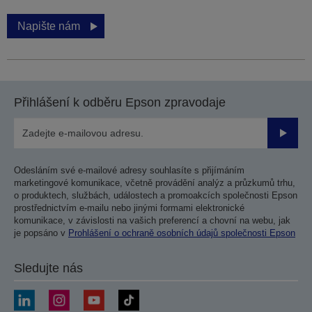
Napište nám
Přihlášení k odběru Epson zpravodaje
Odesla
Odesláním své e-mailové adresy souhlasíte s přijímáním
marketingové komunikace, včetně provádění analýz a průzkumů trhu,
o produktech, službách, událostech a promoakcích společnosti Epson
prostřednictvím e-mailu nebo jinými formami elektronické
komunikace, v závislosti na vašich preferencí a chovní na webu, jak
je popsáno v
Prohlášení o ochraně osobních údajů společnosti Epson
Sledujte nás