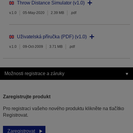
Throw Distance Simulator (v1.0)
v.1.0
05-May-2020
2.39 MB
.pdf
Uživatelská příručka (PDF) (v1.0)
v.1.0
09-Oct-2009
3.71 MB
.pdf
Možnosti registrace a záruky
Zaregistrujte produkt
Pro registraci vašeho nového produktu klikněte na tlačítko
Registrovat.
Zaregistrovat