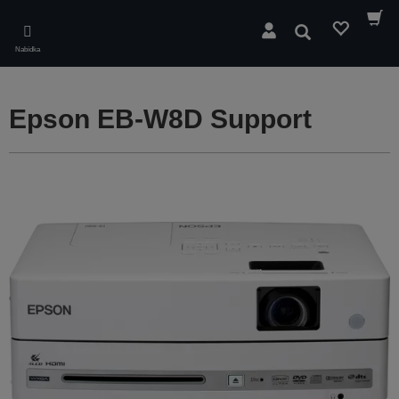
Skip
to
Hledat
main
Nabídka
content
Epson EB-W8D Support