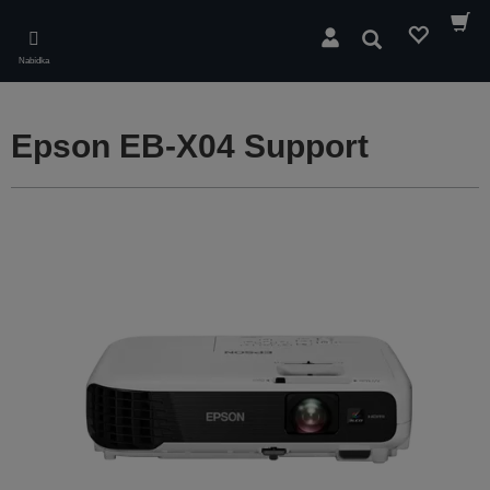
Skip
to
Hledat
main
Nabídka
content
Epson EB-X04 Support