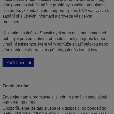
vám pomohla vyřešit běžné problémy s vaším produktem
Epson. Když kontaktujete podporu Epson, EVA vás vyzve k
zadání příslušných informací a provede vás celým
procesem.
Kliknutím na tlačítko Spustit nyní nebo na ikonu chatovací
bubliny v pravém dolním rohu této stránky přejdete k naší
virtuální asistentce, která vám pomůže s vaší otázkou nebo
vám nabídne alternativní způsoby, jak nás kontaktovat.
Začít hned
Zavolejte nám
Zavolejte nám a promluvte si s jedním z našich specialistů
+420 246 037 281
Upozorňujeme, že tato služba je k dispozici od pondělí do
pátku od 9:00 do 18:00 h. O svátcích je linka mimo provoz.