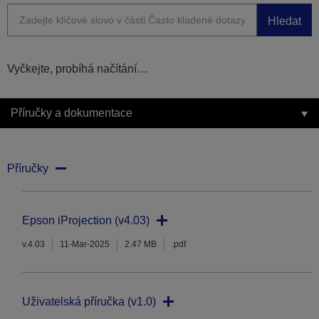
Hledat
Vyčkejte, probíhá načítání…
Příručky a dokumentace
Příručky
Epson iProjection (v4.03)
v.4.03
11-Mar-2025
2.47 MB
.pdf
Uživatelská příručka (v1.0)