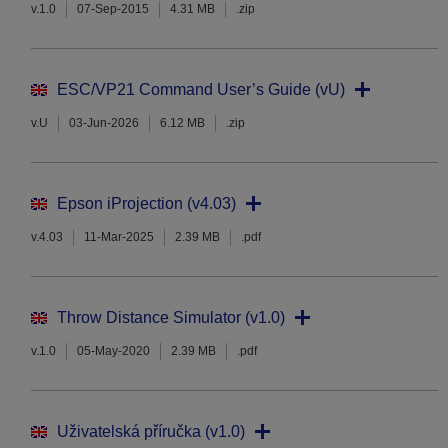
v.1.0
07-Sep-2015
4.31 MB
.zip
ESC/VP21 Command User’s Guide (vU)
v.U
03-Jun-2026
6.12 MB
.zip
Epson iProjection (v4.03)
v.4.03
11-Mar-2025
2.39 MB
.pdf
Throw Distance Simulator (v1.0)
v.1.0
05-May-2020
2.39 MB
.pdf
Uživatelská příručka (v1.0)