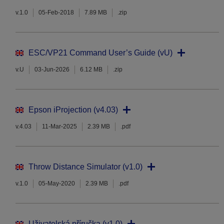
v.1.0
05-Feb-2018
7.89 MB
.zip
ESC/VP21 Command User’s Guide (vU)
v.U
03-Jun-2026
6.12 MB
.zip
Epson iProjection (v4.03)
v.4.03
11-Mar-2025
2.39 MB
.pdf
Throw Distance Simulator (v1.0)
v.1.0
05-May-2020
2.39 MB
.pdf
Uživatelská příručka (v1.0)