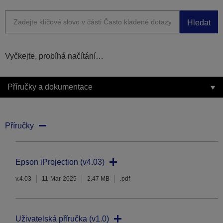
Hledat
Vyčkejte, probíhá načítání…
Příručky a dokumentace
Příručky
Epson iProjection (v4.03)
v.4.03
11-Mar-2025
2.47 MB
.pdf
Uživatelská příručka (v1.0)