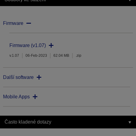
Firmware
Firmware (v1.07)
v.1.07
06-Feb-2023
62.04 MB
.zip
Další software
Mobile Apps
Často kladené dotazy