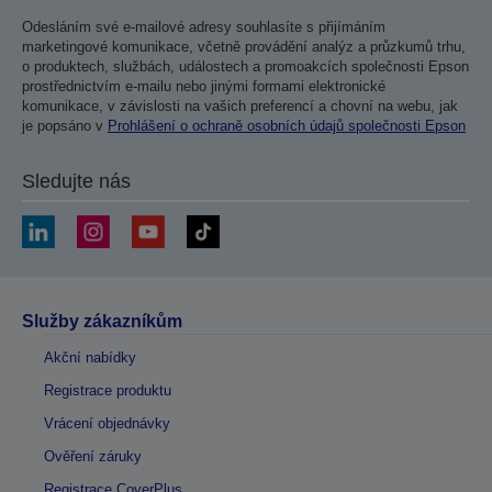
Odesláním své e-mailové adresy souhlasíte s přijímáním
marketingové komunikace, včetně provádění analýz a průzkumů trhu,
o produktech, službách, událostech a promoakcích společnosti Epson
prostřednictvím e-mailu nebo jinými formami elektronické
komunikace, v závislosti na vašich preferencí a chovní na webu, jak
je popsáno v
Prohlášení o ochraně osobních údajů společnosti Epson
Sledujte nás
Služby zákazníkům
Akční nabídky
Registrace produktu
Vrácení objednávky
Ověření záruky
Registrace CoverPlus