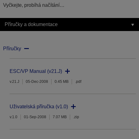
Vyčkejte, probíhá načítání…
Příručky a dokumentace
Příručky
ESC/VP Manual (v21.J)
v.21.J
05-Dec-2008
0.45 MB
.pdf
Uživatelská příručka (v1.0)
v.1.0
01-Sep-2008
7.07 MB
.zip