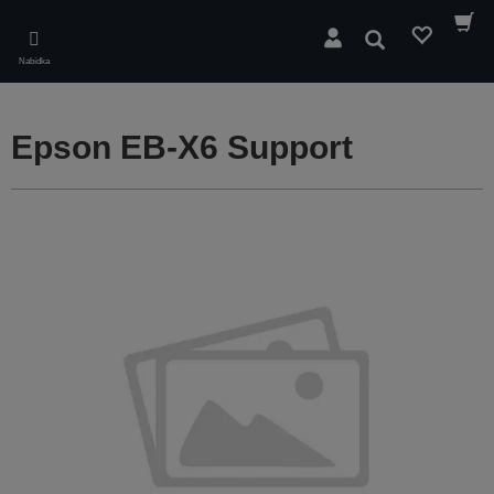
Skip
to
Hledat
main
Nabídka
content
Epson EB-X6 Support