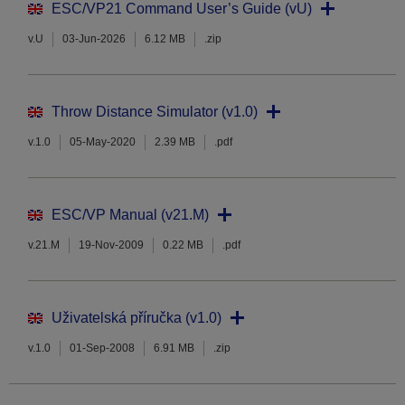
ESC/VP21 Command User’s Guide (vU)
v.U
03-Jun-2026
6.12 MB
.zip
Throw Distance Simulator (v1.0)
v.1.0
05-May-2020
2.39 MB
.pdf
ESC/VP Manual (v21.M)
v.21.M
19-Nov-2009
0.22 MB
.pdf
Uživatelská příručka (v1.0)
v.1.0
01-Sep-2008
6.91 MB
.zip