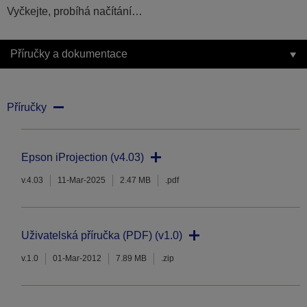
Vyčkejte, probíhá načítání…
Příručky a dokumentace
Příručky
Epson iProjection (v4.03)
v.4.03
11-Mar-2025
2.47 MB
.pdf
Uživatelská příručka (PDF) (v1.0)
v.1.0
01-Mar-2012
7.89 MB
.zip