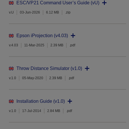
ESC/VP21 Command User’s Guide (vU)
v.U
03-Jun-2026
6.12 MB
.zip
Epson iProjection (v4.03)
v.4.03
11-Mar-2025
2.39 MB
.pdf
Throw Distance Simulator (v1.0)
v.1.0
05-May-2020
2.39 MB
.pdf
Installation Guide (v1.0)
v.1.0
17-Jul-2014
2.84 MB
.pdf