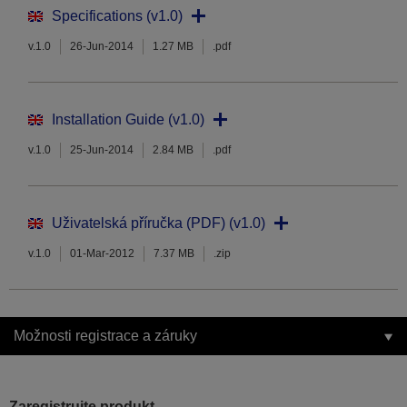
Specifications (v1.0)
v.1.0
26-Jun-2014
1.27 MB
.pdf
Installation Guide (v1.0)
v.1.0
25-Jun-2014
2.84 MB
.pdf
Uživatelská příručka (PDF) (v1.0)
v.1.0
01-Mar-2012
7.37 MB
.zip
Možnosti registrace a záruky
Zaregistrujte produkt