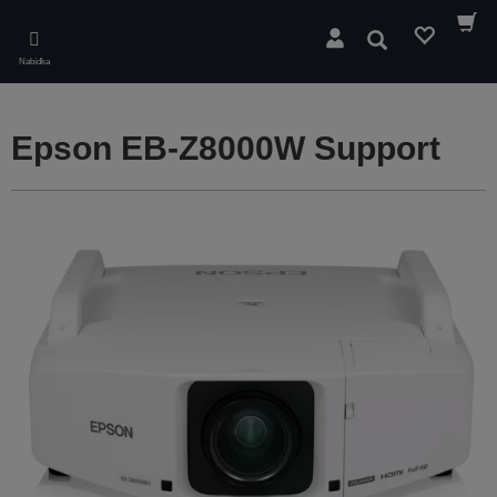
Skip
to
Hledat
main
Nabídka
content
Epson EB-Z8000W Support