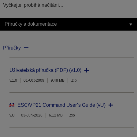
Vyčkejte, probíhá načítání…
Příručky a dokumentace
Příručky
Uživatelská příručka (PDF) (v1.0)
v.1.0
01-Oct-2009
9.48 MB
.zip
ESC/VP21 Command User’s Guide (vU)
v.U
03-Jun-2026
6.12 MB
.zip