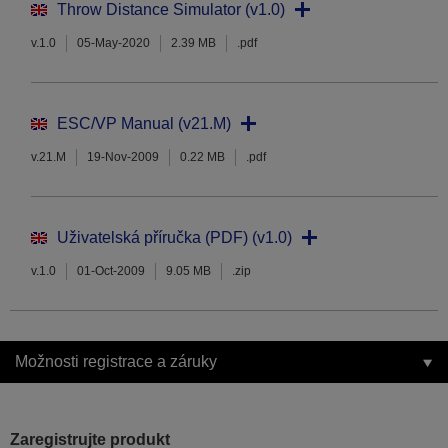
Throw Distance Simulator (v1.0)
v.1.0
05-May-2020
2.39 MB
.pdf
ESC/VP Manual (v21.M)
v.21.M
19-Nov-2009
0.22 MB
.pdf
Uživatelská příručka (PDF) (v1.0)
v.1.0
01-Oct-2009
9.05 MB
.zip
Možnosti registrace a záruky
Zaregistrujte produkt