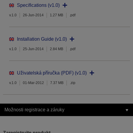
Specifications (v1.0)
v.1.0
26-Jun-2014
1.27 MB
.pdf
Installation Guide (v1.0)
v.1.0
25-Jun-2014
2.84 MB
.pdf
Uživatelská příručka (PDF) (v1.0)
v.1.0
01-Mar-2012
7.37 MB
.zip
Možnosti registrace a záruky
Zaregistrujte produkt