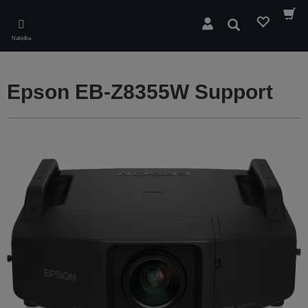
Skip
to
Hledat
main
Nabídka
content
Epson EB-Z8355W Support