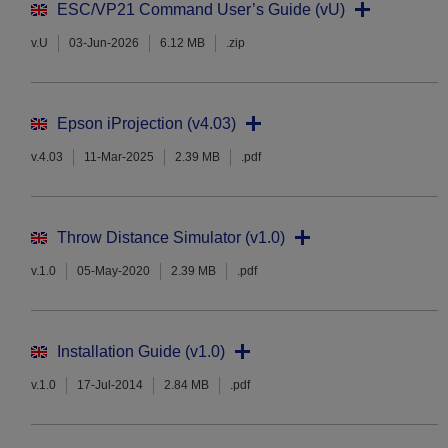
ESC/VP21 Command User’s Guide (vU)
v.U
03-Jun-2026
6.12 MB
.zip
Epson iProjection (v4.03)
v.4.03
11-Mar-2025
2.39 MB
.pdf
Throw Distance Simulator (v1.0)
v.1.0
05-May-2020
2.39 MB
.pdf
Installation Guide (v1.0)
v.1.0
17-Jul-2014
2.84 MB
.pdf