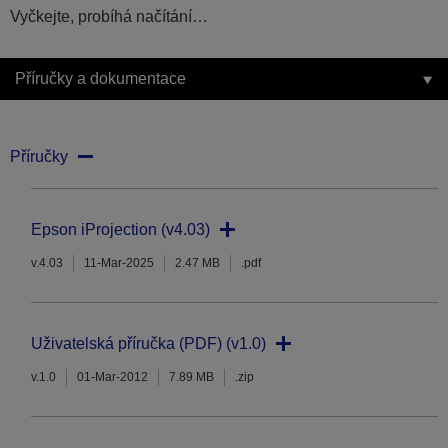
Vyčkejte, probíhá načítání…
Příručky a dokumentace
Příručky
Epson iProjection (v4.03)
v.4.03
11-Mar-2025
2.47 MB
.pdf
Uživatelská příručka (PDF) (v1.0)
v.1.0
01-Mar-2012
7.89 MB
.zip