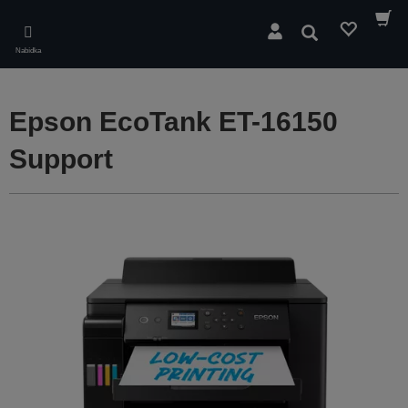
Skip
to
Hledat
main
Nabídka
content
Epson EcoTank ET-16150
Support