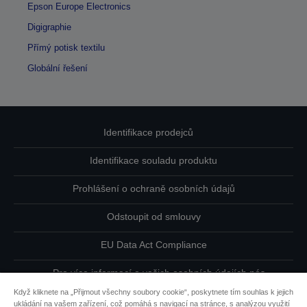
Epson Europe Electronics
Digigraphie
Přímý potisk textilu
Globální řešení
Identifikace prodejců
Identifikace souladu produktu
Prohlášení o ochraně osobních údajů
Odstoupit od smlouvy
EU Data Act Compliance
Pro více informací o vašich osobních údajích nás
kontaktujte
Když kliknete na „Přijmout všechny soubory cookie“, poskytnete tím souhlas k jejich
ukládání na vašem zařízení, což pomáhá s navigací na stránce, s analýzou využití