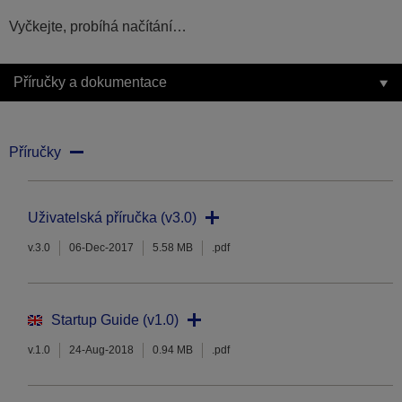
Vyčkejte, probíhá načítání…
Příručky a dokumentace
Příručky
Uživatelská příručka (v3.0)
v.3.0
06-Dec-2017
5.58 MB
.pdf
Startup Guide (v1.0)
v.1.0
24-Aug-2018
0.94 MB
.pdf