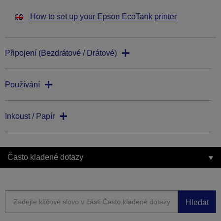
How to set up your Epson EcoTank printer
Připojení (Bezdrátové / Drátové)
Používání
Inkoust / Papír
Často kladené dotazy
Hledat