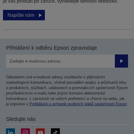
je váš produkt po záruce, vyhledejte servisní středisko.
Napište nám
Přihlášení k odběru Epson zpravodaje
Odesla
Odesláním své e-mailové adresy souhlasíte s přijímáním
marketingové komunikace, včetně provádění analýz a průzkumů trhu,
o produktech, službách, událostech a promoakcích společnosti Epson
prostřednictvím e-mailu nebo jinými formami elektronické
komunikace, v závislosti na vašich preferencí a chovní na webu, jak
je popsáno v
Prohlášení o ochraně osobních údajů společnosti Epson
Sledujte nás