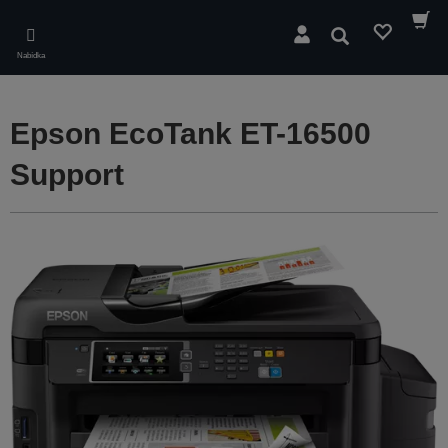
Skip
to
Hledat
main
Nabídka
content
Epson EcoTank ET-16500
Support