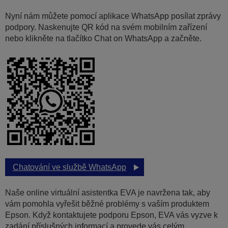
Nyní nám můžete pomocí aplikace WhatsApp posílat zprávy
podpory. Naskenujte QR kód na svém mobilním zařízení
nebo klikněte na tlačítko Chat on WhatsApp a začněte.
Chatování ve službě WhatsApp
Naše online virtuální asistentka EVA je navržena tak, aby
vám pomohla vyřešit běžné problémy s vaším produktem
Epson. Když kontaktujete podporu Epson, EVA vás vyzve k
zadání příslušných informací a provede vás celým