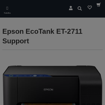
Skip
to
Hledat
main
Nabídka
content
Epson EcoTank ET-2711
Support