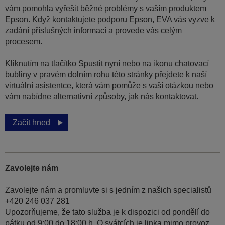
vám pomohla vyřešit běžné problémy s vaším produktem
Epson. Když kontaktujete podporu Epson, EVA vás vyzve k
zadání příslušných informací a provede vás celým
procesem.
Kliknutím na tlačítko Spustit nyní nebo na ikonu chatovací
bubliny v pravém dolním rohu této stránky přejdete k naší
virtuální asistentce, která vám pomůže s vaší otázkou nebo
vám nabídne alternativní způsoby, jak nás kontaktovat.
Začít hned
Zavolejte nám
Zavolejte nám a promluvte si s jedním z našich specialistů
+420 246 037 281
Upozorňujeme, že tato služba je k dispozici od pondělí do
pátku od 9:00 do 18:00 h. O svátcích je linka mimo provoz.