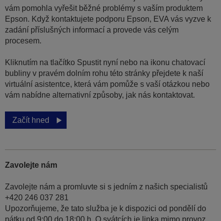
vám pomohla vyřešit běžné problémy s vaším produktem
Epson. Když kontaktujete podporu Epson, EVA vás vyzve k
zadání příslušných informací a provede vás celým
procesem.
Kliknutím na tlačítko Spustit nyní nebo na ikonu chatovací
bubliny v pravém dolním rohu této stránky přejdete k naší
virtuální asistentce, která vám pomůže s vaší otázkou nebo
vám nabídne alternativní způsoby, jak nás kontaktovat.
Začít hned
Zavolejte nám
Zavolejte nám a promluvte si s jedním z našich specialistů
+420 246 037 281
Upozorňujeme, že tato služba je k dispozici od pondělí do
pátku od 9:00 do 18:00 h. O svátcích je linka mimo provoz.