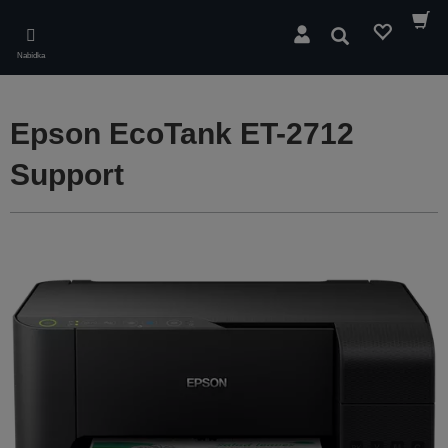
Skip
to
Hledat
main
Nabídka
content
Epson EcoTank ET-2712
Support