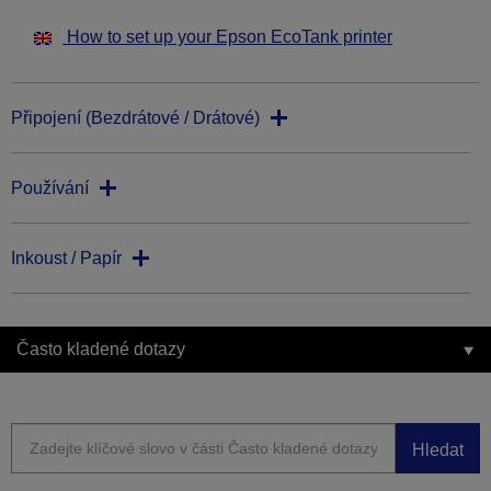
How to set up your Epson EcoTank printer
Připojení (Bezdrátové / Drátové)
Používání
Inkoust / Papír
Často kladené dotazy
Hledat