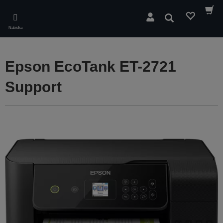
Skip
to
Hledat
main
Nabídka
content
Epson EcoTank ET-2721
Support