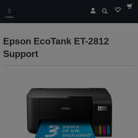
Skip
to
Hledat
main
Nabídka
content
Epson EcoTank ET-2812
Support