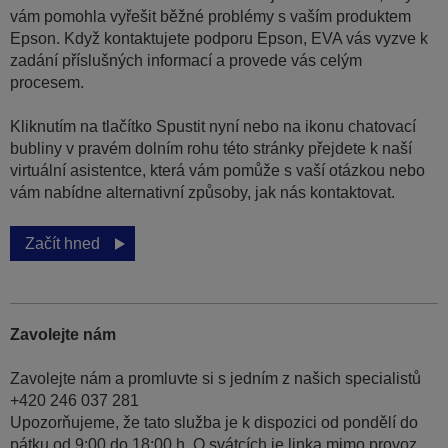
vám pomohla vyřešit běžné problémy s vaším produktem
Epson. Když kontaktujete podporu Epson, EVA vás vyzve k
zadání příslušných informací a provede vás celým
procesem.
Kliknutím na tlačítko Spustit nyní nebo na ikonu chatovací
bubliny v pravém dolním rohu této stránky přejdete k naší
virtuální asistentce, která vám pomůže s vaší otázkou nebo
vám nabídne alternativní způsoby, jak nás kontaktovat.
Začít hned
Zavolejte nám
Zavolejte nám a promluvte si s jedním z našich specialistů
+420 246 037 281
Upozorňujeme, že tato služba je k dispozici od pondělí do
pátku od 9:00 do 18:00 h. O svátcích je linka mimo provoz.