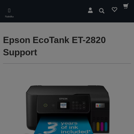
Skip
to
Hledat
main
Nabídka
content
Epson EcoTank ET-2820
Support