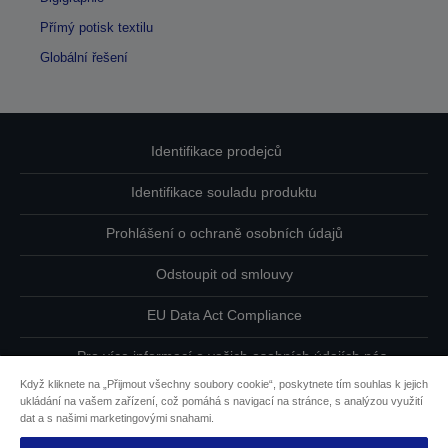
Přímý potisk textilu
Globální řešení
Identifikace prodejců
Identifikace souladu produktu
Prohlášení o ochraně osobních údajů
Odstoupit od smlouvy
EU Data Act Compliance
Pro více informací o vašich osobních údajích nás
kontaktujte
Když kliknete na „Přijmout všechny soubory cookie“, poskytnete tím souhlas k jejich
ukládání na vašem zařízení, což pomáhá s navigací na stránce, s analýzou využití
Informace o souborech cookie
dat a s našimi marketingovými snahami.