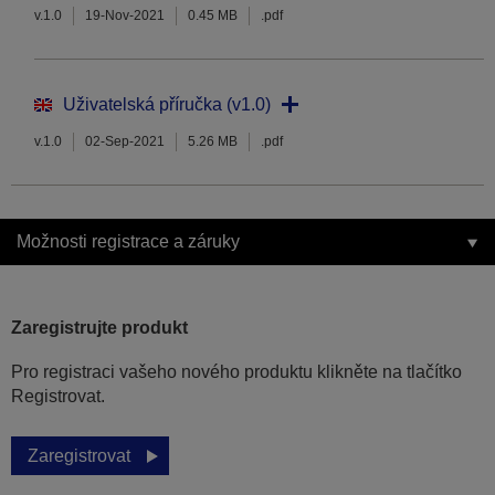
v.1.0
19-Nov-2021
0.45 MB
.pdf
Uživatelská příručka (v1.0)
v.1.0
02-Sep-2021
5.26 MB
.pdf
Možnosti registrace a záruky
Zaregistrujte produkt
Pro registraci vašeho nového produktu klikněte na tlačítko
Registrovat.
Zaregistrovat