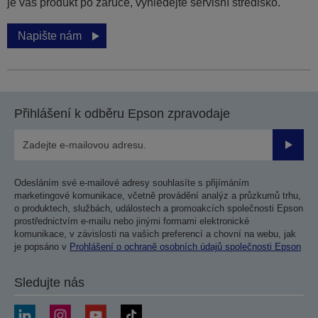
je váš produkt po záruce, vyhledejte servisní středisko.
Napište nám
Přihlášení k odběru Epson zpravodaje
Odesla
Odesláním své e-mailové adresy souhlasíte s přijímáním
marketingové komunikace, včetně provádění analýz a průzkumů trhu,
o produktech, službách, událostech a promoakcích společnosti Epson
prostřednictvím e-mailu nebo jinými formami elektronické
komunikace, v závislosti na vašich preferencí a chovní na webu, jak
je popsáno v
Prohlášení o ochraně osobních údajů společnosti Epson
Sledujte nás