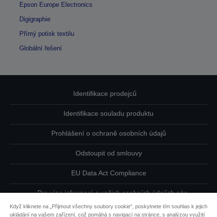
Epson Europe Electronics
Digigraphie
Přímý potisk textilu
Globální řešení
Identifikace prodejců
Identifikace souladu produktu
Prohlášení o ochraně osobních údajů
Odstoupit od smlouvy
EU Data Act Compliance
Pro více informací o vašich osobních údajích nás
kontaktujte
Když kliknete na „Přijmout všechny soubory cookie“, poskytnete tím souhlas k jejich
ukládání na vašem zařízení, což pomáhá s navigací na stránce, s analýzou využití