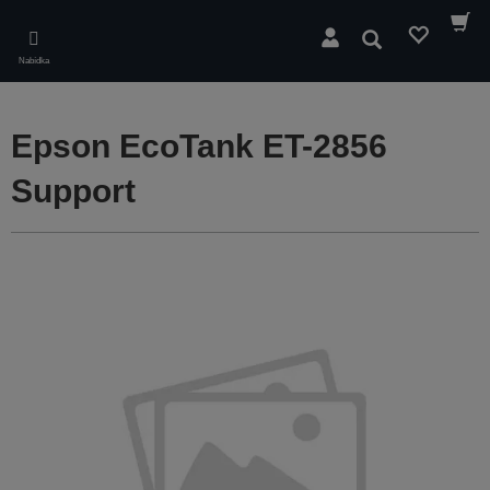
Skip
to
Hledat
main
Nabídka
content
Epson EcoTank ET-2856
Support