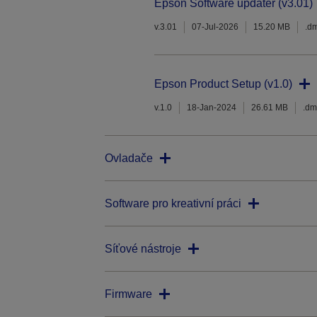
Epson Software updater (v3.01)
v.3.01
07-Jul-2026
15.20 MB
.d
Epson Product Setup (v1.0)
v.1.0
18-Jan-2024
26.61 MB
.d
Ovladače
Software pro kreativní práci
Síťové nástroje
Firmware