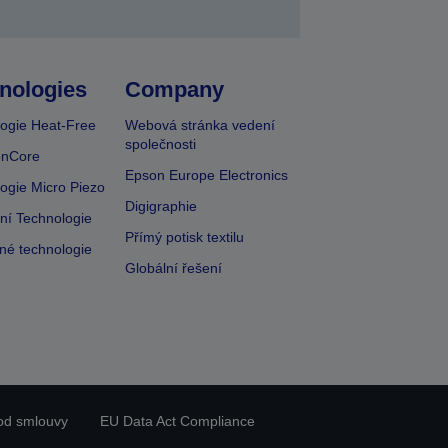
nologies
Company
ogie Heat-Free
Webová stránka vedení
společnosti
onCore
Epson Europe Electronics
ogie Micro Piezo
Digigraphie
vní Technologie
Přímý potisk textilu
lné technologie
Globální řešení
od smlouvy
EU Data Act Compliance