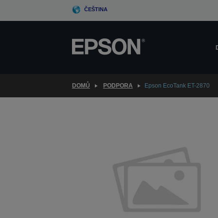
Skip
ČEŠTINA
to
main
content
DOMŮ
PODPORA
Epson EcoTank ET-2870