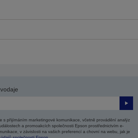
avodaje
Odesl
e s přijímáním marketingové komunikace, včetně provádění analýz
událostech a promoakcích společnosti Epson prostřednictvím e-
unikace, v závislosti na vašich preferencí a chovní na webu, jak je
 údajů společnosti Epson