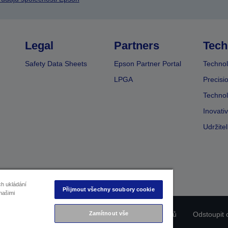
Legal
Partners
Tech
Safety Data Sheets
Epson Partner Portal
Technol
LPGA
Precisi
Technol
Inovati
Udržite
ch ukládání
Přijmout všechny soubory cookie
našimi
Zamítnout vše
ladu produktu
Prohlášení o ochraně osobních údajů
Odstoupit 