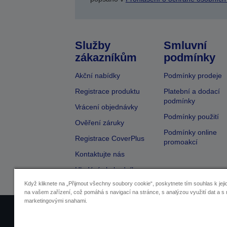
Služby
Smluvní
zákazníkům
podmínky
Akční nabídky
Podmínky prodeje
Registrace produktu
Platební a dodací
podmínky
Vrácení objednávky
Podmínky použití
Ověření záruky
Podmínky online
Registrace CoverPlus
promoakcí
Kontaktujte nás
Hledání obchodníka
Když kliknete na „Přijmout všechny soubory cookie“, poskytnete tím souhlas k jeji
na vašem zařízení, což pomáhá s navigací na stránce, s analýzou využití dat a s 
marketingovými snahami.
Identifikace prodejců
Identifikace sou