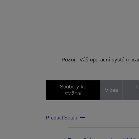
Pozor:
Váš operační systém prav
Soubory ke
Č
Videa
stažení
Product Setup