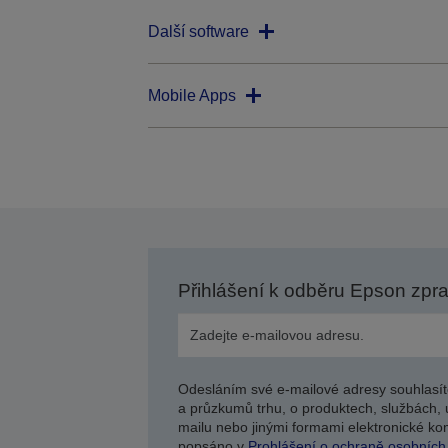
Další software
Mobile Apps
Přihlášení k odběru Epson zpr
Odesláním své e-mailové adresy souhlasít
a průzkumů trhu, o produktech, službách, 
mailu nebo jinými formami elektronické kom
popsáno v
Prohlášení o ochraně osobních