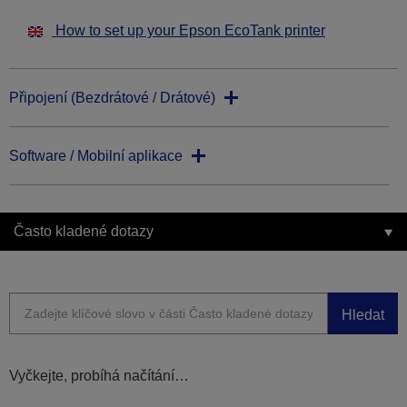
How to set up your Epson EcoTank printer
Připojení (Bezdrátové / Drátové)
Software / Mobilní aplikace
Často kladené dotazy
Hledat
Vyčkejte, probíhá načítání…