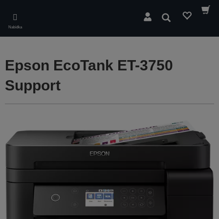
Skip
to
Hledat
main
Nabídka
content
Epson EcoTank ET-3750
Support