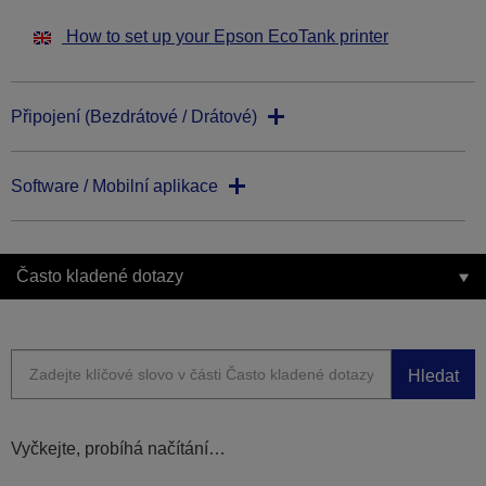
How to set up your Epson EcoTank printer
Připojení (Bezdrátové / Drátové)
Software / Mobilní aplikace
Často kladené dotazy
Hledat
Vyčkejte, probíhá načítání…