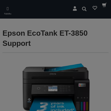
Skip
to
Hledat
main
Nabídka
content
Epson EcoTank ET-3850
Support