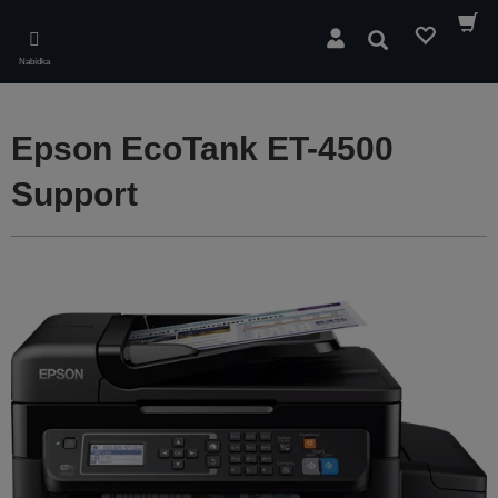
Skip
to
Hledat
main
Nabídka
content
Epson EcoTank ET-4500
Support