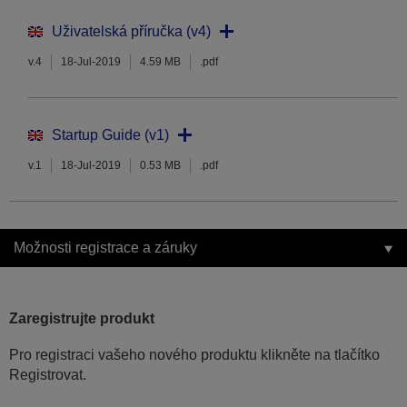
Uživatelská příručka (v4)
v.4
18-Jul-2019
4.59 MB
.pdf
Startup Guide (v1)
v.1
18-Jul-2019
0.53 MB
.pdf
Možnosti registrace a záruky
Zaregistrujte produkt
Pro registraci vašeho nového produktu klikněte na tlačítko
Registrovat.