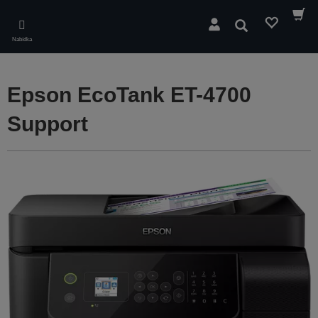
Skip
to
Hledat
main
Nabídka
content
Epson EcoTank ET-4700
Support