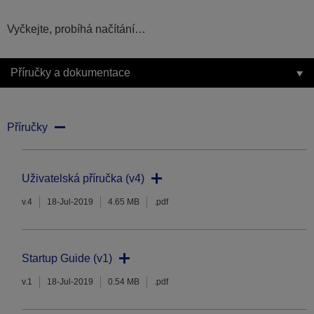
Vyčkejte, probíhá načítání…
Příručky a dokumentace
Příručky
Uživatelská příručka (v4)
v.4
18-Jul-2019
4.65 MB
.pdf
Startup Guide (v1)
v.1
18-Jul-2019
0.54 MB
.pdf