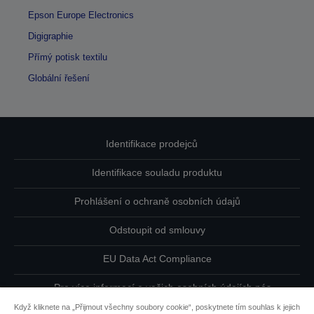
Epson Europe Electronics
Digigraphie
Přímý potisk textilu
Globální řešení
Identifikace prodejců
Identifikace souladu produktu
Prohlášení o ochraně osobních údajů
Odstoupit od smlouvy
EU Data Act Compliance
Pro více informací o vašich osobních údajích nás
kontaktujte
Když kliknete na „Přijmout všechny soubory cookie“, poskytnete tím souhlas k jejich