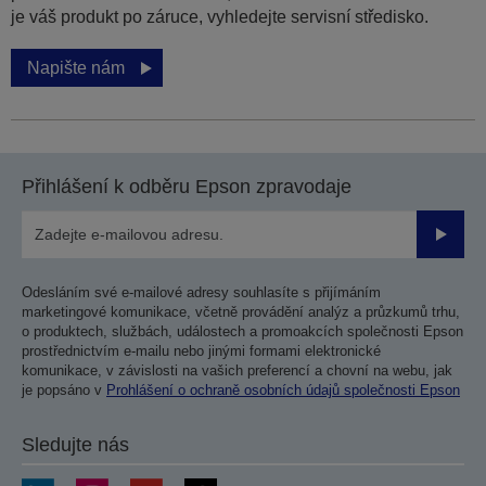
je váš produkt po záruce, vyhledejte servisní středisko.
Napište nám
Přihlášení k odběru Epson zpravodaje
Odesla
Odesláním své e-mailové adresy souhlasíte s přijímáním
marketingové komunikace, včetně provádění analýz a průzkumů trhu,
o produktech, službách, událostech a promoakcích společnosti Epson
prostřednictvím e-mailu nebo jinými formami elektronické
komunikace, v závislosti na vašich preferencí a chovní na webu, jak
je popsáno v
Prohlášení o ochraně osobních údajů společnosti Epson
Sledujte nás