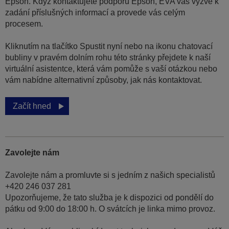
Epson. Když kontaktujete podporu Epson, EVA vás vyzve k
zadání příslušných informací a provede vás celým
procesem.
Kliknutím na tlačítko Spustit nyní nebo na ikonu chatovací
bubliny v pravém dolním rohu této stránky přejdete k naší
virtuální asistentce, která vám pomůže s vaší otázkou nebo
vám nabídne alternativní způsoby, jak nás kontaktovat.
Začít hned
Zavolejte nám
Zavolejte nám a promluvte si s jedním z našich specialistů
+420 246 037 281
Upozorňujeme, že tato služba je k dispozici od pondělí do
pátku od 9:00 do 18:00 h. O svátcích je linka mimo provoz.