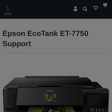
Skip
to
Hledat
main
Nabídka
content
Epson EcoTank ET-7750
Support