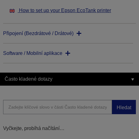
How to set up your Epson EcoTank printer
Připojení (Bezdrátové / Drátové)
Software / Mobilní aplikace
Často kladené dotazy
Hledat
Vyčkejte, probíhá načítání…