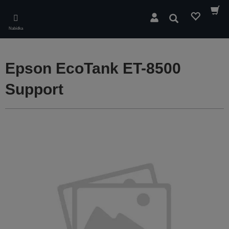
Skip
to
Hledat
main
Nabídka
content
Epson EcoTank ET-8500
Support