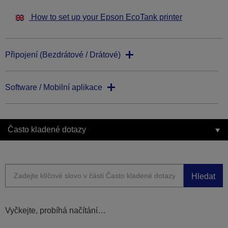
How to set up your Epson EcoTank printer
Připojení (Bezdrátové / Drátové)
Software / Mobilní aplikace
Často kladené dotazy
Hledat
Vyčkejte, probíhá načítání…