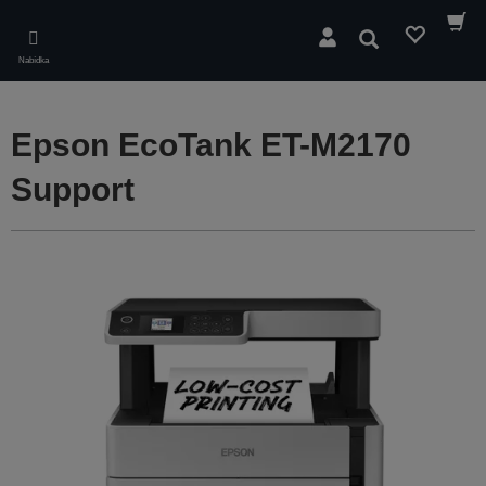
Skip
to
Hledat
main
Nabídka
content
Epson EcoTank ET-M2170
Support