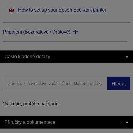
How to set up your Epson EcoTank printer
Připojení (Bezdrátové / Drátové)
Často kladené dotazy
Hledat
Vyčkejte, probíhá načítání…
Příručky a dokumentace