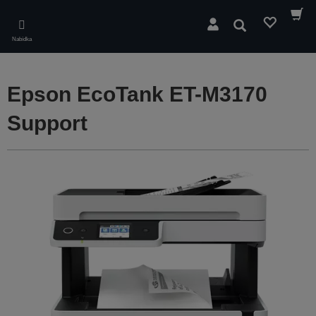
Skip
to
Hledat
main
Nabídka
content
Epson EcoTank ET-M3170
Support